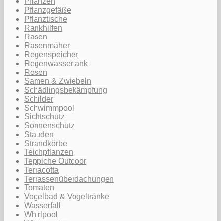
Pflanzen
Pflanzgefäße
Pflanztische
Rankhilfen
Rasen
Rasenmäher
Regenspeicher
Regenwassertank
Rosen
Samen & Zwiebeln
Schädlingsbekämpfung
Schilder
Schwimmpool
Sichtschutz
Sonnenschutz
Stauden
Strandkörbe
Teichpflanzen
Teppiche Outdoor
Terracotta
Terrassenüberdachungen
Tomaten
Vogelbad & Vogeltränke
Wasserfall
Whirlpool