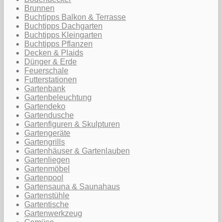
Brunnen
Buchtipps Balkon & Terrasse
Buchtipps Dachgarten
Buchtipps Kleingarten
Buchtipps Pflanzen
Decken & Plaids
Dünger & Erde
Feuerschale
Futterstationen
Gartenbank
Gartenbeleuchtung
Gartendeko
Gartendusche
Gartenfiguren & Skulpturen
Gartengeräte
Gartengrills
Gartenhäuser & Gartenlauben
Gartenliegen
Gartenmöbel
Gartenpool
Gartensauna & Saunahaus
Gartenstühle
Gartentische
Gartenwerkzeug