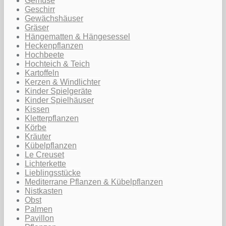
Gemüse
Geschirr
Gewächshäuser
Gräser
Hängematten & Hängesessel
Heckenpflanzen
Hochbeete
Hochteich & Teich
Kartoffeln
Kerzen & Windlichter
Kinder Spielgeräte
Kinder Spielhäuser
Kissen
Kletterpflanzen
Körbe
Kräuter
Kübelpflanzen
Le Creuset
Lichterkette
Lieblingsstücke
Mediterrane Pflanzen & Kübelpflanzen
Nistkasten
Obst
Palmen
Pavillon