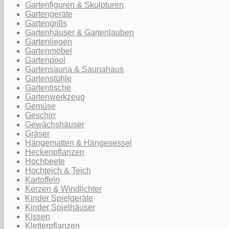
Gartenfiguren & Skulpturen
Gartengeräte
Gartengrills
Gartenhäuser & Gartenlauben
Gartenliegen
Gartenmöbel
Gartenpool
Gartensauna & Saunahaus
Gartenstühle
Gartentische
Gartenwerkzeug
Gemüse
Geschirr
Gewächshäuser
Gräser
Hängematten & Hängesessel
Heckenpflanzen
Hochbeete
Hochteich & Teich
Kartoffeln
Kerzen & Windlichter
Kinder Spielgeräte
Kinder Spielhäuser
Kissen
Kletterpflanzen