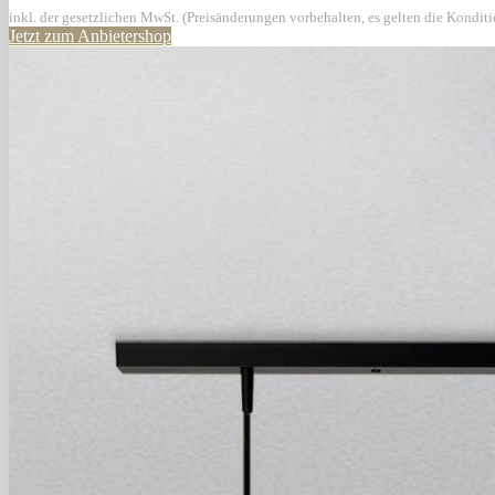
inkl. der gesetzlichen MwSt. (Preisänderungen vorbehalten, es gelten die Kondit
Jetzt zum Anbietershop