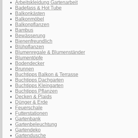
Arbeitskleidung Gartenarbeit
Badefass & Hot Tube
Balkonkästen
Balkonmöbel
Balkonpflanzen
Bambus
Bewässerung
Bienenfreundlich
Blühpflanzen
Blumenregale & Blumenständer
Blumentöpfe
Bodendecker
Brunnen
Buchtipps Balkon & Terrasse
Buchtipps Dachgarten
Buchtipps Kleingarten
Buchtipps Pflanzen
Decken & Plaids
Dünger & Erde
Feuerschale
Futterstationen
Gartenbank
Gartenbeleuchtung
Gartendeko
Gartendusche