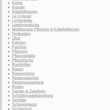
Körbe
Kräuter
Kübelpflanzen
Le Creuset
Lichterkette
Lieblingsstücke
Mediterrane Pflanzen & Kübelpflanzen
Nistkasten
Obst
Palmen
Pavillon
Pflanzen
Pflanzgefäße
Pflanztische
Rankhilfen
Rasen
Rasenmäher
Regenspeicher
Regenwassertank
Rosen
Samen & Zwiebeln
Schädlingsbekämpfung
Schilder
Schwimmpool
Sichtschutz