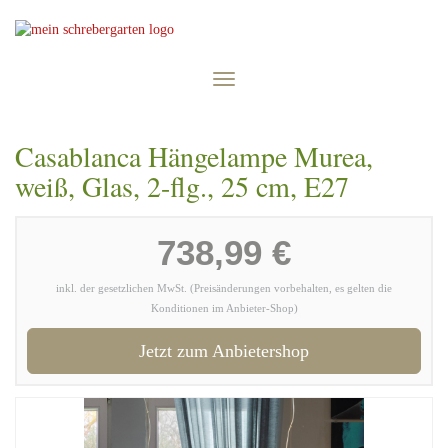
Skip
to
main
content
Toggle
navigation
Casablanca Hängelampe Murea,
weiß, Glas, 2-flg., 25 cm, E27
738,99 €
inkl. der gesetzlichen MwSt. (Preisänderungen vorbehalten, es gelten die
Konditionen im Anbieter-Shop)
Jetzt zum Anbietershop