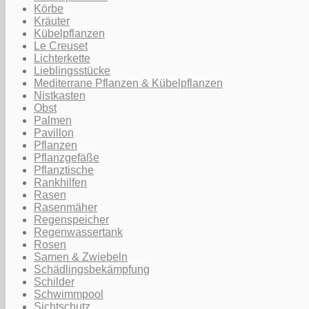
Körbe
Kräuter
Kübelpflanzen
Le Creuset
Lichterkette
Lieblingsstücke
Mediterrane Pflanzen & Kübelpflanzen
Nistkasten
Obst
Palmen
Pavillon
Pflanzen
Pflanzgefäße
Pflanztische
Rankhilfen
Rasen
Rasenmäher
Regenspeicher
Regenwassertank
Rosen
Samen & Zwiebeln
Schädlingsbekämpfung
Schilder
Schwimmpool
Sichtschutz