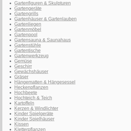
Gartenfiguren & Skulpturen
Gartengeräte
Gartengrills
Gartenhäuser & Gartenlauben
Gartenliegen
Gartenmöbel
Gartenpool
Gartensauna & Saunahaus
Gartenstühle
Gartentische
Gartenwerkzeug
Gemüse
Geschirr
Gewächshäuser
Gräser
Hängematten & Hängesessel
Heckenpflanzen
Hochbeete
Hochteich & Teich
Kartoffeln
Kerzen & Windlichter
Kinder Spielgeräte
Kinder Spielhäuser
Kissen
Kletterpflanzen