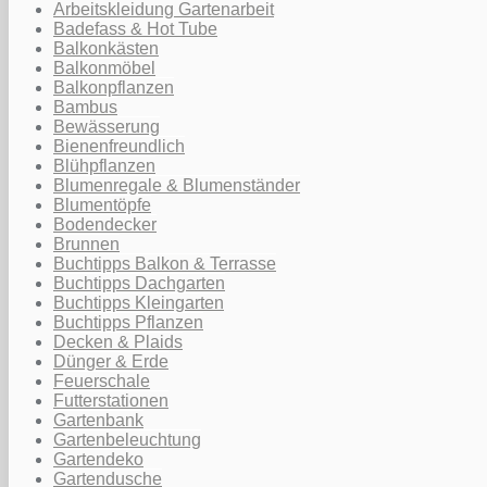
Arbeitskleidung Gartenarbeit
Badefass & Hot Tube
Balkonkästen
Balkonmöbel
Balkonpflanzen
Bambus
Bewässerung
Bienenfreundlich
Blühpflanzen
Blumenregale & Blumenständer
Blumentöpfe
Bodendecker
Brunnen
Buchtipps Balkon & Terrasse
Buchtipps Dachgarten
Buchtipps Kleingarten
Buchtipps Pflanzen
Decken & Plaids
Dünger & Erde
Feuerschale
Futterstationen
Gartenbank
Gartenbeleuchtung
Gartendeko
Gartendusche