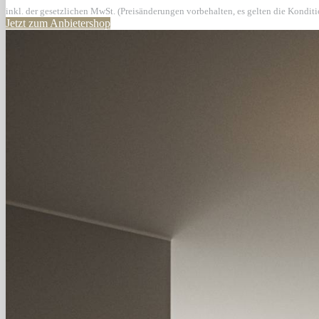
inkl. der gesetzlichen MwSt. (Preisänderungen vorbehalten, es gelten die Kondit
Jetzt zum Anbietershop