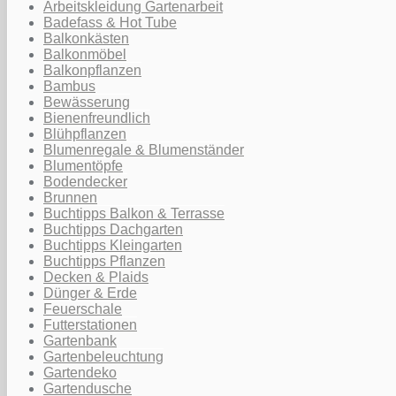
Arbeitskleidung Gartenarbeit
Badefass & Hot Tube
Balkonkästen
Balkonmöbel
Balkonpflanzen
Bambus
Bewässerung
Bienenfreundlich
Blühpflanzen
Blumenregale & Blumenständer
Blumentöpfe
Bodendecker
Brunnen
Buchtipps Balkon & Terrasse
Buchtipps Dachgarten
Buchtipps Kleingarten
Buchtipps Pflanzen
Decken & Plaids
Dünger & Erde
Feuerschale
Futterstationen
Gartenbank
Gartenbeleuchtung
Gartendeko
Gartendusche