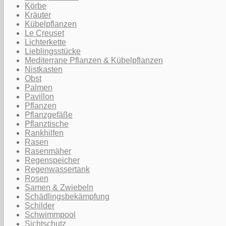
Körbe
Kräuter
Kübelpflanzen
Le Creuset
Lichterkette
Lieblingsstücke
Mediterrane Pflanzen & Kübelpflanzen
Nistkasten
Obst
Palmen
Pavillon
Pflanzen
Pflanzgefäße
Pflanztische
Rankhilfen
Rasen
Rasenmäher
Regenspeicher
Regenwassertank
Rosen
Samen & Zwiebeln
Schädlingsbekämpfung
Schilder
Schwimmpool
Sichtschutz