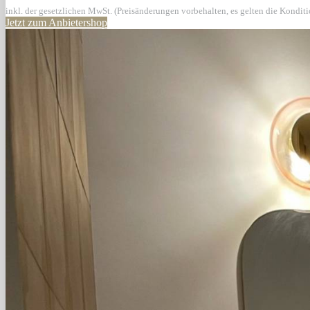
inkl. der gesetzlichen MwSt. (Preisänderungen vorbehalten, es gelten die Kondit
Jetzt zum Anbietershop