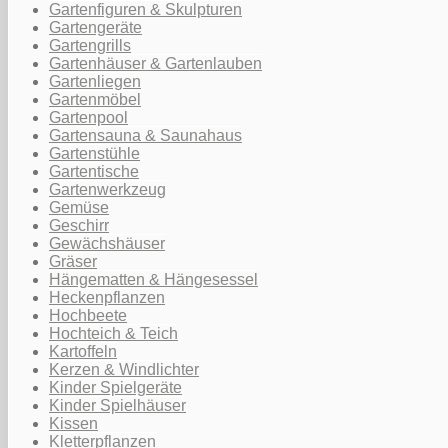
Gartenfiguren & Skulpturen
Gartengeräte
Gartengrills
Gartenhäuser & Gartenlauben
Gartenliegen
Gartenmöbel
Gartenpool
Gartensauna & Saunahaus
Gartenstühle
Gartentische
Gartenwerkzeug
Gemüse
Geschirr
Gewächshäuser
Gräser
Hängematten & Hängesessel
Heckenpflanzen
Hochbeete
Hochteich & Teich
Kartoffeln
Kerzen & Windlichter
Kinder Spielgeräte
Kinder Spielhäuser
Kissen
Kletterpflanzen