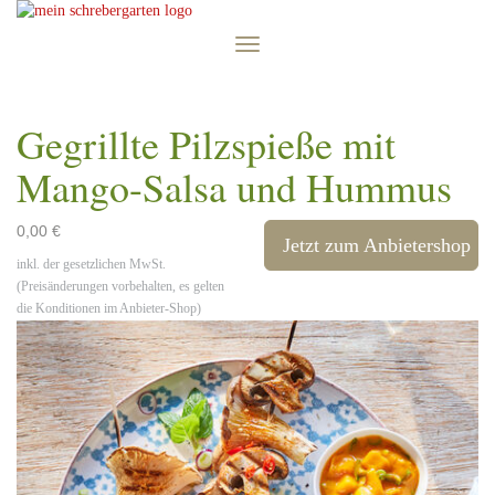
Skip
to
Toggle
main
navigation
content
Gegrillte Pilzspieße mit
Mango-Salsa und Hummus
0,00 €
Jetzt zum Anbietershop
inkl. der gesetzlichen MwSt.
(Preisänderungen vorbehalten, es gelten
die Konditionen im Anbieter-Shop)