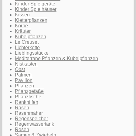
Kinder Spielgeräte
Kinder Spielhäuser
Kissen
Kletterpflanzen
Körbe
Kräuter
Kübelpflanzen
Le Creuset
Lichterkette
Lieblingsstücke
Mediterrane Pflanzen & Kübelpflanzen
Nistkasten
Obst
Palmen
Pavillon
Pflanzen
Pflanzgefäße
Pflanztische
Rankhilfen
Rasen
Rasenmäher
Regenspeicher
Regenwassertank
Rosen
Samen & Zwiebeln