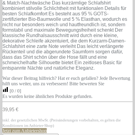
& Match-Nachtwäsche Das kurzärmlige Schlafshirt
kombiniert stilvolle Schlichtheit mit funktionalen Details für
besten Schlafkomfort Es besteht aus 95 % GOTS-
zertifizierter Bio-Baumwolle und 5 % Elasthan, wodurch es
nicht nur besonders weich und hautfreundlich ist, sondern
formstabil und maximale Bewegungsfreiheit schenkt Der
klassische Rundhalsausschnitt wird durch eine kleine,
dekorative Schleife akzentuiert, die dem Kurzarm-Damen-
Schlafshirt eine zarte Note verleiht Das leicht verlängerte
Rückenteil und die abgerundete Saumform sorgen dafür,
dass das Shirt schön über die Hose fällt und eine
schmeichelhafte Silhouette bietet Ein zeitloses Basic für
entspannte Nächte und natürliche Eleganz.
War dieser Beitrag hilfreich? Hat er euch gefallen? Jede Bewertung
hilft uns weiter, uns zu verbessern! Bitte bewerten Sie
[
0
/
0
]
Es wurden keine ähnlichen Produkte gefunden.
39,95 €
inkl. der gesetzlichen MwSt. (Preisänderungen vorbehalten, es gelten die
Konditionen im Anbieter-Shop)
Jetzt zum Anbietershop