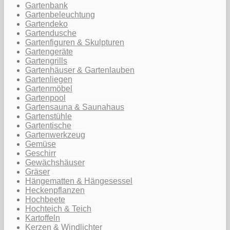
Gartenbank
Gartenbeleuchtung
Gartendeko
Gartendusche
Gartenfiguren & Skulpturen
Gartengeräte
Gartengrills
Gartenhäuser & Gartenlauben
Gartenliegen
Gartenmöbel
Gartenpool
Gartensauna & Saunahaus
Gartenstühle
Gartentische
Gartenwerkzeug
Gemüse
Geschirr
Gewächshäuser
Gräser
Hängematten & Hängesessel
Heckenpflanzen
Hochbeete
Hochteich & Teich
Kartoffeln
Kerzen & Windlichter