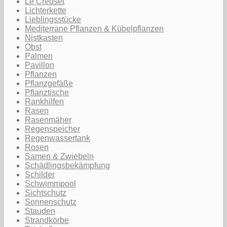
Le Creuset
Lichterkette
Lieblingsstücke
Mediterrane Pflanzen & Kübelpflanzen
Nistkasten
Obst
Palmen
Pavillon
Pflanzen
Pflanzgefäße
Pflanztische
Rankhilfen
Rasen
Rasenmäher
Regenspeicher
Regenwassertank
Rosen
Samen & Zwiebeln
Schädlingsbekämpfung
Schilder
Schwimmpool
Sichtschutz
Sonnenschutz
Stauden
Strandkörbe