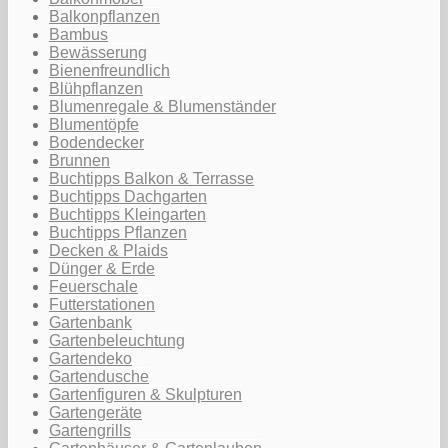
Balkonpflanzen
Bambus
Bewässerung
Bienenfreundlich
Blühpflanzen
Blumenregale & Blumenständer
Blumentöpfe
Bodendecker
Brunnen
Buchtipps Balkon & Terrasse
Buchtipps Dachgarten
Buchtipps Kleingarten
Buchtipps Pflanzen
Decken & Plaids
Dünger & Erde
Feuerschale
Futterstationen
Gartenbank
Gartenbeleuchtung
Gartendeko
Gartendusche
Gartenfiguren & Skulpturen
Gartengeräte
Gartengrills