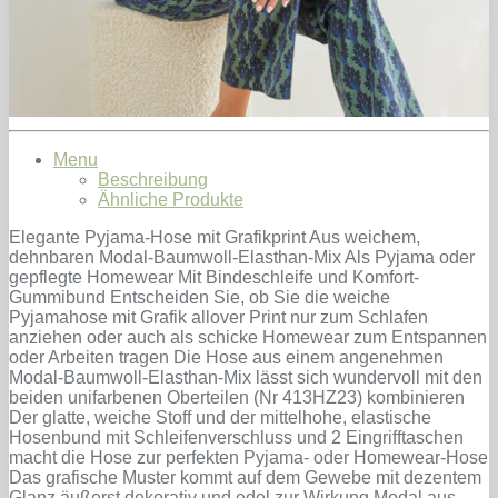
Menu
Beschreibung
Ähnliche Produkte
Elegante Pyjama-Hose mit Grafikprint Aus weichem,
dehnbaren Modal-Baumwoll-Elasthan-Mix Als Pyjama oder
gepflegte Homewear Mit Bindeschleife und Komfort-
Gummibund Entscheiden Sie, ob Sie die weiche
Pyjamahose mit Grafik allover Print nur zum Schlafen
anziehen oder auch als schicke Homewear zum Entspannen
oder Arbeiten tragen Die Hose aus einem angenehmen
Modal-Baumwoll-Elasthan-Mix lässt sich wundervoll mit den
beiden unifarbenen Oberteilen (Nr 413HZ23) kombinieren
Der glatte, weiche Stoff und der mittelhohe, elastische
Hosenbund mit Schleifenverschluss und 2 Eingrifftaschen
macht die Hose zur perfekten Pyjama- oder Homewear-Hose
Das grafische Muster kommt auf dem Gewebe mit dezentem
Glanz äußerst dekorativ und edel zur Wirkung Modal aus