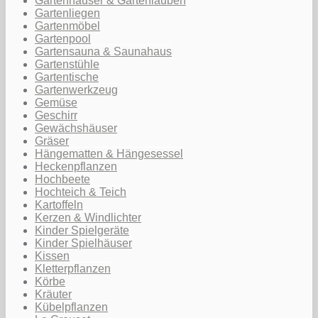
Gartenhäuser & Gartenlauben
Gartenliegen
Gartenmöbel
Gartenpool
Gartensauna & Saunahaus
Gartenstühle
Gartentische
Gartenwerkzeug
Gemüse
Geschirr
Gewächshäuser
Gräser
Hängematten & Hängesessel
Heckenpflanzen
Hochbeete
Hochteich & Teich
Kartoffeln
Kerzen & Windlichter
Kinder Spielgeräte
Kinder Spielhäuser
Kissen
Kletterpflanzen
Körbe
Kräuter
Kübelpflanzen