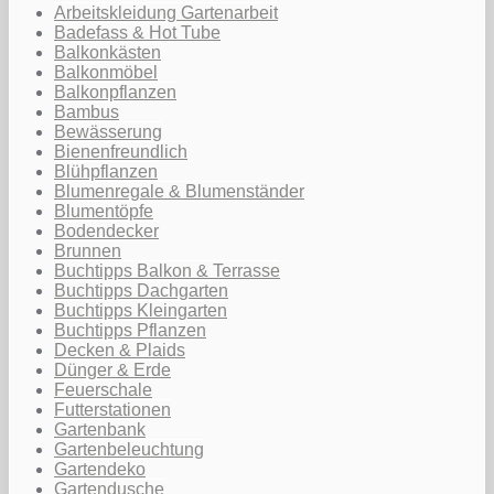
Arbeitskleidung Gartenarbeit
Badefass & Hot Tube
Balkonkästen
Balkonmöbel
Balkonpflanzen
Bambus
Bewässerung
Bienenfreundlich
Blühpflanzen
Blumenregale & Blumenständer
Blumentöpfe
Bodendecker
Brunnen
Buchtipps Balkon & Terrasse
Buchtipps Dachgarten
Buchtipps Kleingarten
Buchtipps Pflanzen
Decken & Plaids
Dünger & Erde
Feuerschale
Futterstationen
Gartenbank
Gartenbeleuchtung
Gartendeko
Gartendusche