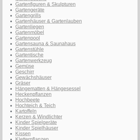
Gartenfiguren & Skulpturen
Gartengeräte
Gartengrills
Gartenhäuser & Gartenlauben
Gartenliegen
Gartenmöbel
Gartenpool
Gartensauna & Saunahaus
Gartenstühle
Gartentische
Gartenwerkzeug
Gemüse
Geschirr
Gewächshäuser
Gräser
Hängematten & Hängesessel
Heckenpflanzen
Hochbeete
Hochteich & Teich
Kartoffeln
Kerzen & Windlichter
Kinder Spielgeräte
Kinder Spielhäuser
Kissen
Kletterpflanzen