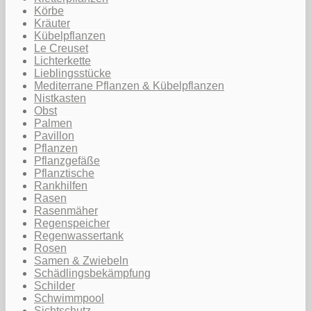
Körbe
Kräuter
Kübelpflanzen
Le Creuset
Lichterkette
Lieblingsstücke
Mediterrane Pflanzen & Kübelpflanzen
Nistkasten
Obst
Palmen
Pavillon
Pflanzen
Pflanzgefäße
Pflanztische
Rankhilfen
Rasen
Rasenmäher
Regenspeicher
Regenwassertank
Rosen
Samen & Zwiebeln
Schädlingsbekämpfung
Schilder
Schwimmpool
Sichtschutz