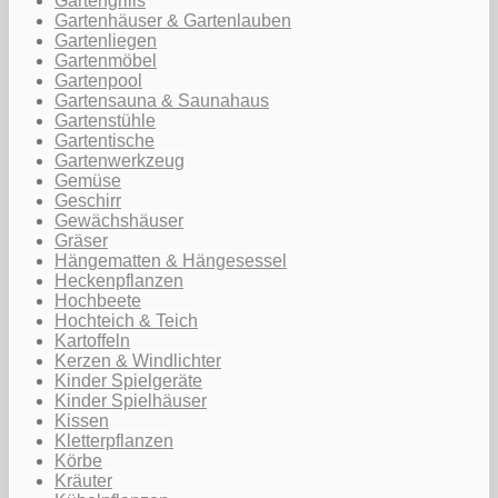
Gartengrills
Gartenhäuser & Gartenlauben
Gartenliegen
Gartenmöbel
Gartenpool
Gartensauna & Saunahaus
Gartenstühle
Gartentische
Gartenwerkzeug
Gemüse
Geschirr
Gewächshäuser
Gräser
Hängematten & Hängesessel
Heckenpflanzen
Hochbeete
Hochteich & Teich
Kartoffeln
Kerzen & Windlichter
Kinder Spielgeräte
Kinder Spielhäuser
Kissen
Kletterpflanzen
Körbe
Kräuter