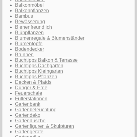
Balkonmöbel
Balkonpflanzen
Bambus
Bewässerung
Bienenfreundlich
Blühpflanzen
Blumenregale & Blumenständer
Blumentöpfe
Bodendecker
Brunnen
Buchtipps Balkon & Terrasse
Buchtipps Dachgarten
Buchtipps Kleingarten
Buchtipps Pflanzen
Decken & Plaids
Dünger & Erde
Feuerschale
Futterstationen
Gartenbank
Gartenbeleuchtung
Gartendeko
Gartendusche
Gartenfiguren & Skulpturen
Gartengeräte