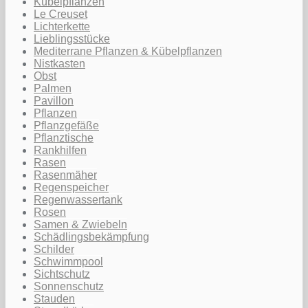
Kübelpflanzen
Le Creuset
Lichterkette
Lieblingsstücke
Mediterrane Pflanzen & Kübelpflanzen
Nistkasten
Obst
Palmen
Pavillon
Pflanzen
Pflanzgefäße
Pflanztische
Rankhilfen
Rasen
Rasenmäher
Regenspeicher
Regenwassertank
Rosen
Samen & Zwiebeln
Schädlingsbekämpfung
Schilder
Schwimmpool
Sichtschutz
Sonnenschutz
Stauden