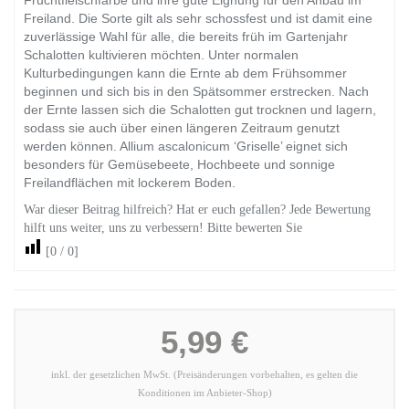
Fruchtfleischfarbe und ihre gute Eignung für den Anbau im
Freiland. Die Sorte gilt als sehr schossfest und ist damit eine
zuverlässige Wahl für alle, die bereits früh im Gartenjahr
Schalotten kultivieren möchten. Unter normalen
Kulturbedingungen kann die Ernte ab dem Frühsommer
beginnen und sich bis in den Spätsommer erstrecken. Nach
der Ernte lassen sich die Schalotten gut trocknen und lagern,
sodass sie auch über einen längeren Zeitraum genutzt
werden können. Allium ascalonicum ‘Griselle’ eignet sich
besonders für Gemüsebeete, Hochbeete und sonnige
Freilandflächen mit lockerem Boden.
War dieser Beitrag hilfreich? Hat er euch gefallen? Jede Bewertung
hilft uns weiter, uns zu verbessern! Bitte bewerten Sie
[
0
/
0
]
5,99 €
inkl. der gesetzlichen MwSt. (Preisänderungen vorbehalten, es gelten die
Konditionen im Anbieter-Shop)