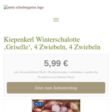
Skip
to
main
content
Toggle
navigation
Kiepenkerl Winterschalotte
‚Griselle‘, 4 Zwiebeln, 4 Zwiebeln
5,99 €
inkl. der gesetzlichen MwSt. (Preisänderungen vorbehalten, es gelten die
Konditionen im Anbieter-Shop)
Jetzt zum Anbietershop