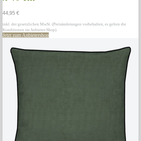
44,95 €
inkl. der gesetzlichen MwSt. (Preisänderungen vorbehalten, es gelten die
Konditionen im Anbieter-Shop)
Jetzt zum Anbietershop