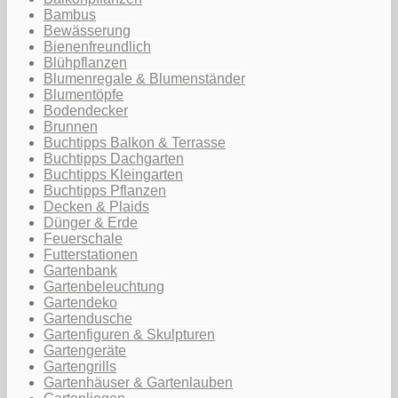
Bambus
Bewässerung
Bienenfreundlich
Blühpflanzen
Blumenregale & Blumenständer
Blumentöpfe
Bodendecker
Brunnen
Buchtipps Balkon & Terrasse
Buchtipps Dachgarten
Buchtipps Kleingarten
Buchtipps Pflanzen
Decken & Plaids
Dünger & Erde
Feuerschale
Futterstationen
Gartenbank
Gartenbeleuchtung
Gartendeko
Gartendusche
Gartenfiguren & Skulpturen
Gartengeräte
Gartengrills
Gartenhäuser & Gartenlauben