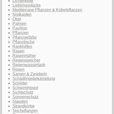
Lichterkette
Lieblingsstücke
Mediterrane Pflanzen & Kübelpflanzen
Nistkasten
Obst
Palmen
Pavillon
Pflanzen
Pflanzgefäße
Pflanztische
Rankhilfen
Rasen
Rasenmäher
Regenspeicher
Regenwassertank
Rosen
Samen & Zwiebeln
Schädlingsbekämpfung
Schilder
Schwimmpool
Sichtschutz
Sonnenschutz
Stauden
Strandkörbe
Teichpflanzen