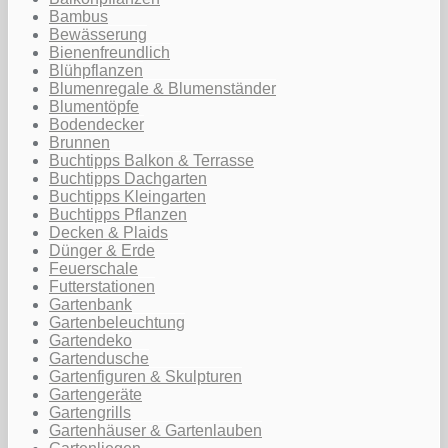
Bambus
Bewässerung
Bienenfreundlich
Blühpflanzen
Blumenregale & Blumenständer
Blumentöpfe
Bodendecker
Brunnen
Buchtipps Balkon & Terrasse
Buchtipps Dachgarten
Buchtipps Kleingarten
Buchtipps Pflanzen
Decken & Plaids
Dünger & Erde
Feuerschale
Futterstationen
Gartenbank
Gartenbeleuchtung
Gartendeko
Gartendusche
Gartenfiguren & Skulpturen
Gartengeräte
Gartengrills
Gartenhäuser & Gartenlauben