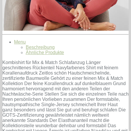
Menu
Beschreibung
Ähnliche Produkte
Kombishirt für Mix & Match Schlafanzug Länger
geschnittenes Rückenteil Navyfarbenes Shirt mit feinem
Korallenaufdruck Zeitlos schön Hautschmeichelnde,
zertifizierte Baumwolle Gehört zu einer feinen Mix & Match
Kollektion Der feine Korallendruck auf dunkelblauem Grund
harmoniert hervorragend mit den anderen Teilen der
Nachtwäsche-Serie Stellen Sie sich die einzelnen Teile nach
Ihren persönlichen Vorlieben zusammen Der formstabile,
hautsympathische Single-Jersey schmeichelt Ihrer Haut
ganz besonders und lässt Sie gut und beruhigt schlafen Die
GOTS-Zertifizierung gewährleistet nämlich weltweit
anerkannte Standards Der Elasthananteil macht die
Kollektionsteile wunderbar dehnbar und formstabil Das
Kombishirt mit langen Ärmeln ist unifarben Navyblau und mit