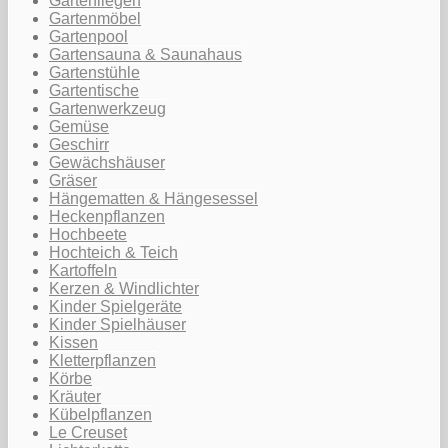
Gartenliegen
Gartenmöbel
Gartenpool
Gartensauna & Saunahaus
Gartenstühle
Gartentische
Gartenwerkzeug
Gemüse
Geschirr
Gewächshäuser
Gräser
Hängematten & Hängesessel
Heckenpflanzen
Hochbeete
Hochteich & Teich
Kartoffeln
Kerzen & Windlichter
Kinder Spielgeräte
Kinder Spielhäuser
Kissen
Kletterpflanzen
Körbe
Kräuter
Kübelpflanzen
Le Creuset