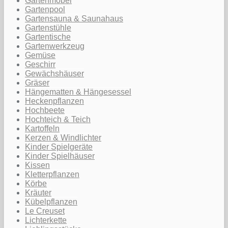
Gartenmöbel
Gartenpool
Gartensauna & Saunahaus
Gartenstühle
Gartentische
Gartenwerkzeug
Gemüse
Geschirr
Gewächshäuser
Gräser
Hängematten & Hängesessel
Heckenpflanzen
Hochbeete
Hochteich & Teich
Kartoffeln
Kerzen & Windlichter
Kinder Spielgeräte
Kinder Spielhäuser
Kissen
Kletterpflanzen
Körbe
Kräuter
Kübelpflanzen
Le Creuset
Lichterkette