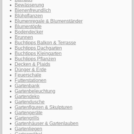
Bewässerung
Bienenfreundlich
Blühpflanzen
Blumenregale & Blumenständer
Blumentöpfe
Bodendecker
Brunnen
Buchtipps Balkon & Terrasse
Buchtipps Dachgarten
Buchtipps Kleingarten
Buchtipps Pflanzen
Decken & Plaids
Dünger & Erde
Feuerschale
Futterstationen
Gartenbank
Gartenbeleuchtung
Gartendeko
Gartendusche
Gartenfiguren & Skulpturen
Gartengeräte
Gartengrills
Gartenhäuser & Gartenlauben
Gartenliegen