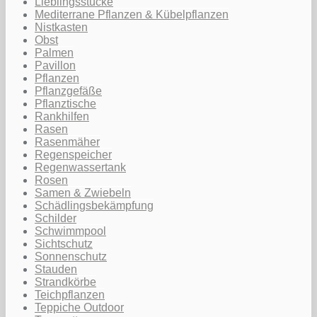
Lieblingsstücke
Mediterrane Pflanzen & Kübelpflanzen
Nistkasten
Obst
Palmen
Pavillon
Pflanzen
Pflanzgefäße
Pflanztische
Rankhilfen
Rasen
Rasenmäher
Regenspeicher
Regenwassertank
Rosen
Samen & Zwiebeln
Schädlingsbekämpfung
Schilder
Schwimmpool
Sichtschutz
Sonnenschutz
Stauden
Strandkörbe
Teichpflanzen
Teppiche Outdoor