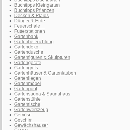
Buchtipps Kleingarten
Buchtipps Pflanzen
Decken & Plaids
Dünger & Erde
Feuerschale
Futterstationen
Gartenbank
Gartenbeleuchtung
Gartendeko
Gartendusche
Gartenfiguren & Skulpturen
Gartengeräte
Gartengrills
Gartenhäuser & Gartenlauben
Gartenliegen
Gartenmöbel
Gartenpool
Gartensauna & Saunahaus
Gartenstühle
Gartentische
Gartenwerkzeug
Gemüse
Geschirr
Gewächshäuser