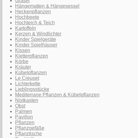
Gräser
Hängematten & Hängesessel
Heckenpflanzen
Hochbeete
Hochteich & Teich
Kartoffeln
Kerzen & Windlichter
Kinder Spielgeräte
Kinder Spielhäuser
Kissen
Kletterpflanzen
Körbe
Kräuter
Kübelpflanzen
Le Creuset
Lichterkette
Lieblingsstücke
Mediterrane Pflanzen & Kübelpflanzen
Nistkasten
Obst
Palmen
Pavillon
Pflanzen
Pflanzgefäße
Pflanztische