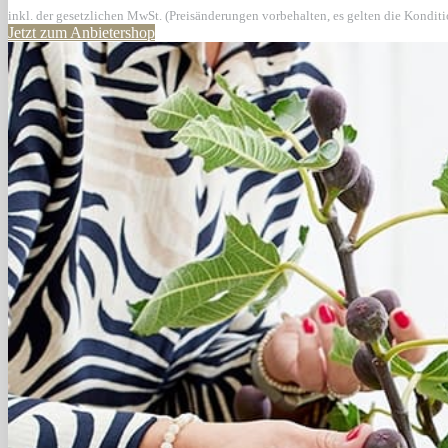
inkl. der gesetzlichen MwSt. (Preisänderungen vorbehalten, es gelten die Kondit
Jetzt zum Anbietershop