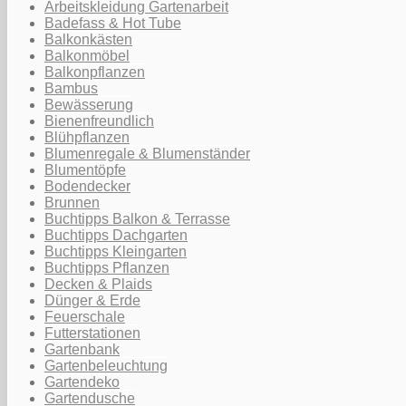
Arbeitskleidung Gartenarbeit
Badefass & Hot Tube
Balkonkästen
Balkonmöbel
Balkonpflanzen
Bambus
Bewässerung
Bienenfreundlich
Blühpflanzen
Blumenregale & Blumenständer
Blumentöpfe
Bodendecker
Brunnen
Buchtipps Balkon & Terrasse
Buchtipps Dachgarten
Buchtipps Kleingarten
Buchtipps Pflanzen
Decken & Plaids
Dünger & Erde
Feuerschale
Futterstationen
Gartenbank
Gartenbeleuchtung
Gartendeko
Gartendusche