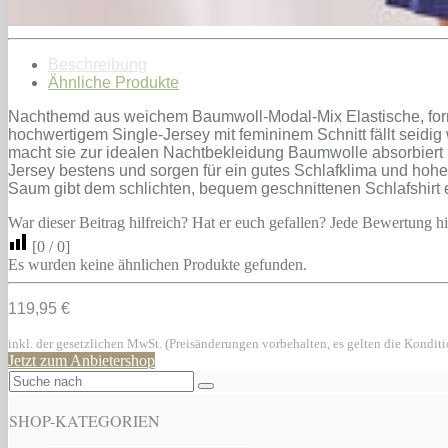
Beschreibung
Ähnliche Produkte
Nachthemd aus weichem Baumwoll-Modal-Mix Elastische, forms
hochwertigem Single-Jersey mit femininem Schnitt fällt sei
macht sie zur idealen Nachtbekleidung Baumwolle absorbiert 
Jersey bestens und sorgen für ein gutes Schlafklima und hohen 
Saum gibt dem schlichten, bequem geschnittenen Schlafshirt e
War dieser Beitrag hilfreich? Hat er euch gefallen? Jede Bewertung hil
[
0
/
0
]
Es wurden keine ähnlichen Produkte gefunden.
119,95 €
inkl. der gesetzlichen MwSt. (Preisänderungen vorbehalten, es gelten die Kondit
Jetzt zum Anbietershop
SHOP-KATEGORIEN