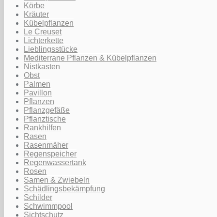
Körbe
Kräuter
Kübelpflanzen
Le Creuset
Lichterkette
Lieblingsstücke
Mediterrane Pflanzen & Kübelpflanzen
Nistkasten
Obst
Palmen
Pavillon
Pflanzen
Pflanzgefäße
Pflanztische
Rankhilfen
Rasen
Rasenmäher
Regenspeicher
Regenwassertank
Rosen
Samen & Zwiebeln
Schädlingsbekämpfung
Schilder
Schwimmpool
Sichtschutz