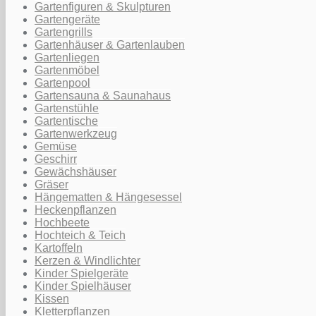
Gartenfiguren & Skulpturen
Gartengeräte
Gartengrills
Gartenhäuser & Gartenlauben
Gartenliegen
Gartenmöbel
Gartenpool
Gartensauna & Saunahaus
Gartenstühle
Gartentische
Gartenwerkzeug
Gemüse
Geschirr
Gewächshäuser
Gräser
Hängematten & Hängesessel
Heckenpflanzen
Hochbeete
Hochteich & Teich
Kartoffeln
Kerzen & Windlichter
Kinder Spielgeräte
Kinder Spielhäuser
Kissen
Kletterpflanzen