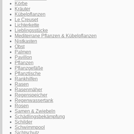
Körbe
Kräuter
Kübelpflanzen
Le Creuset
Lichterkette
Lieblingsstücke
Mediterrane Pflanzen & Kübelpflanzen
Nistkasten
Obst
Palmen
Pavillon
Pflanzen
Pflanzgefäße
Pflanztische
Rankhilfen
Rasen
Rasenmäher
Regenspeicher
Regenwassertank
Rosen
Samen & Zwiebeln
Schädlingsbekämpfung
Schilder
Schwimmpool
Sichtschutz