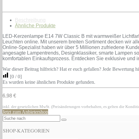
Beschreibung
Ähnliche Produkte
LED-Kerzenlampe E14 7W Classic B mit warmweißer Lichtfarbe
Leuchten online. Mit unserem breiten Sortiment decken wir al
Online-Spezialist haben wir über 5 Millionen zufriedene Ku
angesagte Lampentrends, Designklassiker, smarte Lampen sowi
komfortablen Einkaufsprozess. Entdecken Sie exklusive und 
War dieser Beitrag hilfreich? Hat er euch gefallen? Jede Bewertung hil
[
0
/
0
]
Es wurden keine ähnlichen Produkte gefunden.
6,98 €
inkl. der gesetzlichen MwSt. (Preisänderungen vorbehalten, es gelten die Kondit
Jetzt zum Anbietershop
SHOP-KATEGORIEN