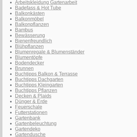
Arbeitskleidung Gartenarbeit
Badefass & Hot Tube
Balkonkästen
Balkonmöbel
Balkonpflanzen
Bambus
Bewässerung
Bienenfreundlich
Blühpflanzen
Blumenregale & Blumenständer
Blumentöpfe
Bodendecker
Brunnen
Buchtipps Balkon & Terrasse
Buchtipps Dachgarten
Buchtipps Kleingarten
Buchtipps Pflanzen
Decken & Plaids
Dünger & Erde
Feuerschale
Futterstationen
Gartenbank
Gartenbeleuchtung
Gartendeko
Gartendusche