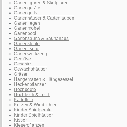
Gartenfiguren & Skulpturen
Gartengeräte
Gartengrills
Gartenhäuser & Gartenlauben
Gartenliegen
Gartenmöbel
Gartenpool
Gartensauna & Saunahaus
Gartenstühle
Gartentische
Gartenwerkzeug
Gemüse
Geschirr
Gewächshäuser
Gräser
Hängematten & Hängesessel
Heckenpflanzen
Hochbeete
Hochteich & Teich
Kartoffeln
Kerzen & Windlichter
Kinder Spielgeräte
Kinder Spielhäuser
Kissen
Kletterpflanzen