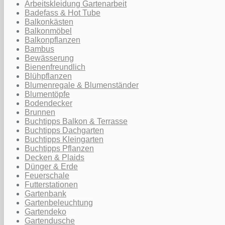
Arbeitskleidung Gartenarbeit
Badefass & Hot Tube
Balkonkästen
Balkonmöbel
Balkonpflanzen
Bambus
Bewässerung
Bienenfreundlich
Blühpflanzen
Blumenregale & Blumenständer
Blumentöpfe
Bodendecker
Brunnen
Buchtipps Balkon & Terrasse
Buchtipps Dachgarten
Buchtipps Kleingarten
Buchtipps Pflanzen
Decken & Plaids
Dünger & Erde
Feuerschale
Futterstationen
Gartenbank
Gartenbeleuchtung
Gartendeko
Gartendusche