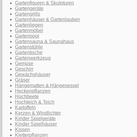
Gartenfiguren & Skulpturen
Gartengeräte
Gartengrills
Gartenhäuser & Gartenlauben
Gartenliegen
Gartenmöbel
Gartenpool
Gartensauna & Saunahaus
Gartenstühle
Gartentische
Gartenwerkzeug
Gemüse
Geschirr
Gewächshäuser
Gräser
Hängematten & Hängesessel
Heckenpflanzen
Hochbeete
Hochteich & Teich
Kartoffeln
Kerzen & Windlichter
Kinder Spielgeräte
Kinder Spielhäuser
Kissen
Kletterpflanzen