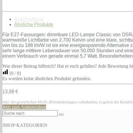
Beschreibung
Ähnliche Produkte
Für E27-Fassungen: dimmbare LED-Lampe Classic von OSRAM,
warmweiße Lichtfarbe von 2.700 Kelvin und eine klare, sichtb
von bis zu 188 lm/W ist sie eine energiesparende Alternativ
sehr lange mittlere Lebensdauer von 50.000 Stunden und eine 
einem Verbrauch von gerade einmal 5,7 Watt. Besonderheiten:
War dieser Beitrag hilfreich? Hat er euch gefallen? Jede Bewertung hil
[
0
/
0
]
Es wurden keine ähnlichen Produkte gefunden.
13,98 €
inkl. der gesetzlichen MwSt. (Preisänderungen vorbehalten, es gelten die Kondit
Jetzt zum Anbietershop
SHOP-KATEGORIEN