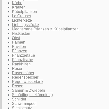
Körbe
Kräuter
Kübelpflanzen
Le Creuset
Lichterkette
Lieblingsstücke
Mediterrane Pflanzen & Kübelpflanzen
Nistkasten
Obst
Palmen
Pavillon
Pflanzen
Pflanzgefäße
Pflanztische
Rankhilfen
Rasen
Rasenmäher
Regenspeicher
Regenwassertank
Rosen
Samen & Zwiebeln
Schädlingsbekämpfung
Schilder
Schwimmpool
Sichtschutz