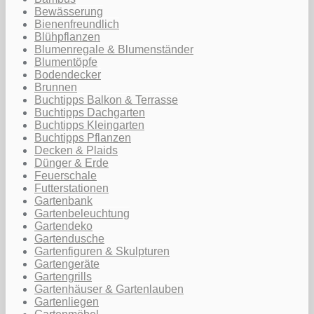
Bewässerung
Bienenfreundlich
Blühpflanzen
Blumenregale & Blumenständer
Blumentöpfe
Bodendecker
Brunnen
Buchtipps Balkon & Terrasse
Buchtipps Dachgarten
Buchtipps Kleingarten
Buchtipps Pflanzen
Decken & Plaids
Dünger & Erde
Feuerschale
Futterstationen
Gartenbank
Gartenbeleuchtung
Gartendeko
Gartendusche
Gartenfiguren & Skulpturen
Gartengeräte
Gartengrills
Gartenhäuser & Gartenlauben
Gartenliegen