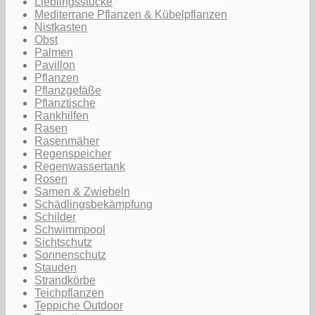
Lieblingsstücke
Mediterrane Pflanzen & Kübelpflanzen
Nistkasten
Obst
Palmen
Pavillon
Pflanzen
Pflanzgefäße
Pflanztische
Rankhilfen
Rasen
Rasenmäher
Regenspeicher
Regenwassertank
Rosen
Samen & Zwiebeln
Schädlingsbekämpfung
Schilder
Schwimmpool
Sichtschutz
Sonnenschutz
Stauden
Strandkörbe
Teichpflanzen
Teppiche Outdoor