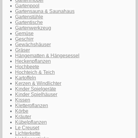
Gartenmöbel
Gartenpool
Gartensauna & Saunahaus
Gartenstühle
Gartentische
Gartenwerkzeug
Gemüse
Geschirr
Gewächshäuser
Gräser
Hängematten & Hängesessel
Heckenpflanzen
Hochbeete
Hochteich & Teich
Kartoffeln
Kerzen & Windlichter
Kinder Spielgeräte
Kinder Spielhäuser
Kissen
Kletterpflanzen
Körbe
Kräuter
Kübelpflanzen
Le Creuset
Lichterkette