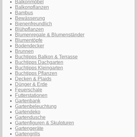
Balkonmöbel
Balkonpflanzen
Bambus
Bewässerung
Bienenfreundlich
Blühpflanzen
Blumenregale & Blumenständer
Blumentöpfe
Bodendecker
Brunnen
Buchtipps Balkon & Terrasse
Buchtipps Dachgarten
Buchtipps Kleingarten
Buchtipps Pflanzen
Decken & Plaids
Dünger & Erde
Feuerschale
Futterstationen
Gartenbank
Gartenbeleuchtung
Gartendeko
Gartendusche
Gartenfiguren & Skulpturen
Gartengeräte
Gartengrills