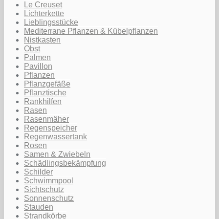
Le Creuset
Lichterkette
Lieblingsstücke
Mediterrane Pflanzen & Kübelpflanzen
Nistkasten
Obst
Palmen
Pavillon
Pflanzen
Pflanzgefäße
Pflanztische
Rankhilfen
Rasen
Rasenmäher
Regenspeicher
Regenwassertank
Rosen
Samen & Zwiebeln
Schädlingsbekämpfung
Schilder
Schwimmpool
Sichtschutz
Sonnenschutz
Stauden
Strandkörbe