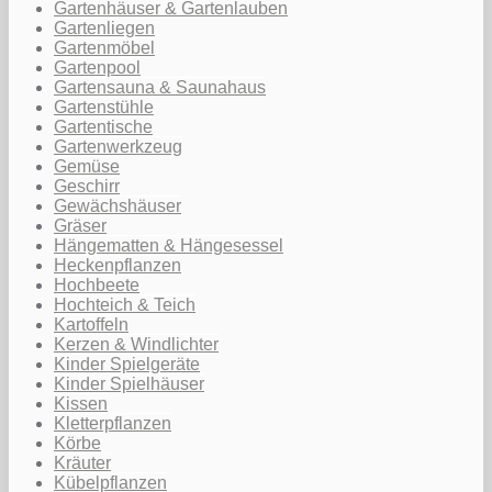
Gartenhäuser & Gartenlauben
Gartenliegen
Gartenmöbel
Gartenpool
Gartensauna & Saunahaus
Gartenstühle
Gartentische
Gartenwerkzeug
Gemüse
Geschirr
Gewächshäuser
Gräser
Hängematten & Hängesessel
Heckenpflanzen
Hochbeete
Hochteich & Teich
Kartoffeln
Kerzen & Windlichter
Kinder Spielgeräte
Kinder Spielhäuser
Kissen
Kletterpflanzen
Körbe
Kräuter
Kübelpflanzen