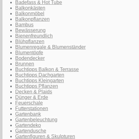
Badefass & Hot Tube
Balkonkästen
Balkonmöbel
Balkonpflanzen
Bambus
Bewässerung
Bienenfreundlich
Blühpflanzen
Blumenregale & Blumenständer
Blumentöpfe
Bodendecker
Brunnen
Buchtipps Balkon & Terrasse
Buchtipps Dachgarten
Buchtipps Kleingarten
Buchtipps Pflanzen
Decken & Plaids
Dünger & Erde
Feuerschale
Futterstationen
Gartenbank
Gartenbeleuchtung
Gartendeko
Gartendusche
Gartenfiguren & Skulpturen