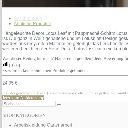
Beschreibung
Ähnliche Produkte
Hängeleuchte Decor Lotus Leaf mit Pappmaché-Schirm Lotus L
ist. Die ganz in Weiß gehaltene und im Lotusblatt-Design ges
wurden aus recycelten Materialien gefertigt, das Leuchtmittel
weiteren Leuchten der Serie Decor Lotus lässt sich ein komple
War dieser Beitrag hilfreich? Hat er euch gefallen? Jede Bewertung hil
[
0
/
0
]
Es wurden keine ähnlichen Produkte gefunden.
24,95 €
inkl. der gesetzlichen MwSt. (Preisänderungen vorbehalten, es gelten die Kondit
Jetzt zum Anbietershop
SHOP-KATEGORIEN
Arbeitskleidung Gartenarbeit