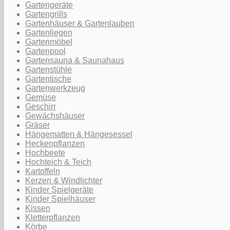
Gartengeräte
Gartengrills
Gartenhäuser & Gartenlauben
Gartenliegen
Gartenmöbel
Gartenpool
Gartensauna & Saunahaus
Gartenstühle
Gartentische
Gartenwerkzeug
Gemüse
Geschirr
Gewächshäuser
Gräser
Hängematten & Hängesessel
Heckenpflanzen
Hochbeete
Hochteich & Teich
Kartoffeln
Kerzen & Windlichter
Kinder Spielgeräte
Kinder Spielhäuser
Kissen
Kletterpflanzen
Körbe