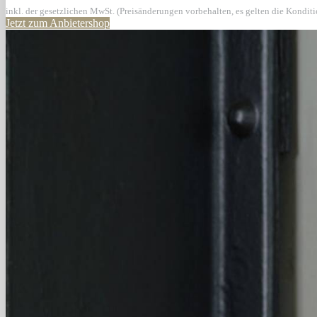
inkl. der gesetzlichen MwSt. (Preisänderungen vorbehalten, es gelten die Kondit
Jetzt zum Anbietershop