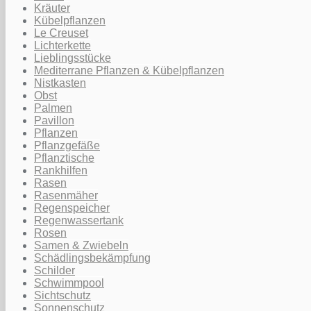
Kräuter
Kübelpflanzen
Le Creuset
Lichterkette
Lieblingsstücke
Mediterrane Pflanzen & Kübelpflanzen
Nistkasten
Obst
Palmen
Pavillon
Pflanzen
Pflanzgefäße
Pflanztische
Rankhilfen
Rasen
Rasenmäher
Regenspeicher
Regenwassertank
Rosen
Samen & Zwiebeln
Schädlingsbekämpfung
Schilder
Schwimmpool
Sichtschutz
Sonnenschutz