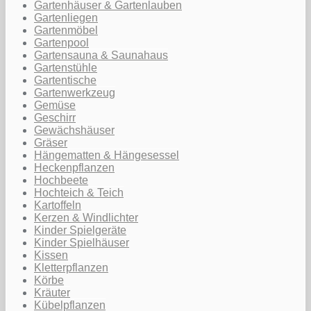
Gartenhäuser & Gartenlauben
Gartenliegen
Gartenmöbel
Gartenpool
Gartensauna & Saunahaus
Gartenstühle
Gartentische
Gartenwerkzeug
Gemüse
Geschirr
Gewächshäuser
Gräser
Hängematten & Hängesessel
Heckenpflanzen
Hochbeete
Hochteich & Teich
Kartoffeln
Kerzen & Windlichter
Kinder Spielgeräte
Kinder Spielhäuser
Kissen
Kletterpflanzen
Körbe
Kräuter
Kübelpflanzen