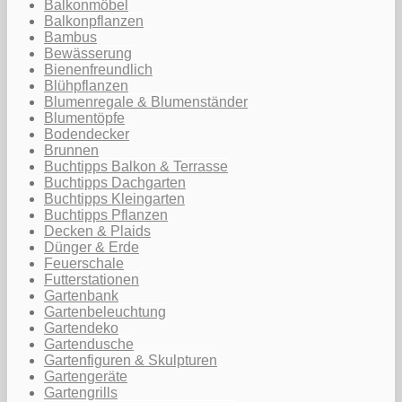
Balkonmöbel
Balkonpflanzen
Bambus
Bewässerung
Bienenfreundlich
Blühpflanzen
Blumenregale & Blumenständer
Blumentöpfe
Bodendecker
Brunnen
Buchtipps Balkon & Terrasse
Buchtipps Dachgarten
Buchtipps Kleingarten
Buchtipps Pflanzen
Decken & Plaids
Dünger & Erde
Feuerschale
Futterstationen
Gartenbank
Gartenbeleuchtung
Gartendeko
Gartendusche
Gartenfiguren & Skulpturen
Gartengeräte
Gartengrills