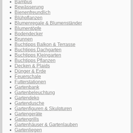
Bambus
Bewässerung
Bienenfreundlich
Blühpflanzen
Blumenregale & Blumenständer
Blumentöpfe
Bodendecker
Brunnen
Buchtipps Balkon & Terrasse
Buchtipps Dachgarten
Buchtipps Kleingarten
Buchtipps Pflanzen
Decken & Plaids
Dünger & Erde
Feuerschale
Futterstationen
Gartenbank
Gartenbeleuchtung
Gartendeko
Gartendusche
Gartenfiguren & Skulpturen
Gartengeräte
Gartengrills
Gartenhäuser & Gartenlauben
Gartenliegen