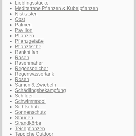
Lieblingsstücke
Mediterrane Pflanzen & Kübelpflanzen
Nistkasten
Obst
Palmen
Pavillon
Pflanzen
Pflanzgefäße
Pflanztische
Rankhilfen
Rasen
Rasenmäher
Regenspeicher
Regenwassertank
Rosen
Samen & Zwiebeln
Schädlingsbekämpfung
Schilder
Schwimmpool
Sichtschutz
Sonnenschutz
Stauden
Strandkörbe
Teichpflanzen
Teppiche Outdoor