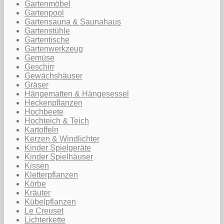
Gartenmöbel
Gartenpool
Gartensauna & Saunahaus
Gartenstühle
Gartentische
Gartenwerkzeug
Gemüse
Geschirr
Gewächshäuser
Gräser
Hängematten & Hängesessel
Heckenpflanzen
Hochbeete
Hochteich & Teich
Kartoffeln
Kerzen & Windlichter
Kinder Spielgeräte
Kinder Spielhäuser
Kissen
Kletterpflanzen
Körbe
Kräuter
Kübelpflanzen
Le Creuset
Lichterkette