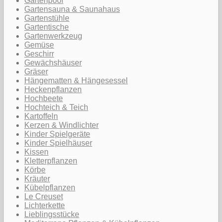
Gartenpool
Gartensauna & Saunahaus
Gartenstühle
Gartentische
Gartenwerkzeug
Gemüse
Geschirr
Gewächshäuser
Gräser
Hängematten & Hängesessel
Heckenpflanzen
Hochbeete
Hochteich & Teich
Kartoffeln
Kerzen & Windlichter
Kinder Spielgeräte
Kinder Spielhäuser
Kissen
Kletterpflanzen
Körbe
Kräuter
Kübelpflanzen
Le Creuset
Lichterkette
Lieblingsstücke