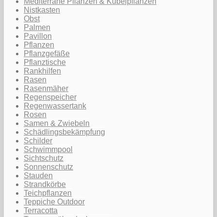
Mediterrane Pflanzen & Kübelpflanzen
Nistkasten
Obst
Palmen
Pavillon
Pflanzen
Pflanzgefäße
Pflanztische
Rankhilfen
Rasen
Rasenmäher
Regenspeicher
Regenwassertank
Rosen
Samen & Zwiebeln
Schädlingsbekämpfung
Schilder
Schwimmpool
Sichtschutz
Sonnenschutz
Stauden
Strandkörbe
Teichpflanzen
Teppiche Outdoor
Terracotta