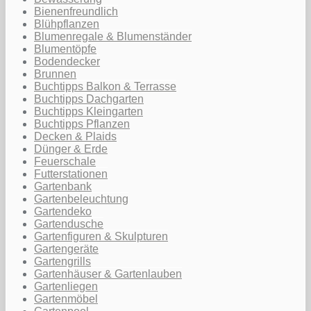
Bienenfreundlich
Blühpflanzen
Blumenregale & Blumenständer
Blumentöpfe
Bodendecker
Brunnen
Buchtipps Balkon & Terrasse
Buchtipps Dachgarten
Buchtipps Kleingarten
Buchtipps Pflanzen
Decken & Plaids
Dünger & Erde
Feuerschale
Futterstationen
Gartenbank
Gartenbeleuchtung
Gartendeko
Gartendusche
Gartenfiguren & Skulpturen
Gartengeräte
Gartengrills
Gartenhäuser & Gartenlauben
Gartenliegen
Gartenmöbel