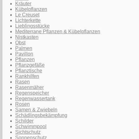
Kräuter
Kübelpflanzen
Le Creuset
Lichterkette
Lieblingsstücke
Mediterrane Pflanzen & Kübelpflanzen
Nistkasten
Obst
Palmen
Pavillon
Pflanzen
Pflanzgefäße
Pflanztische
Rankhilfen
Rasen
Rasenmäher
Regenspeicher
Regenwassertank
Rosen
Samen & Zwiebeln
Schädlingsbekämpfung
Schilder
Schwimmpool
Sichtschutz
Sonnenschutz