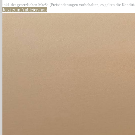
inkl. der gesetzlichen MwSt. (Preisänderungen vorbehalten, es gelten die Kondit
Jetzt zum Anbietershop