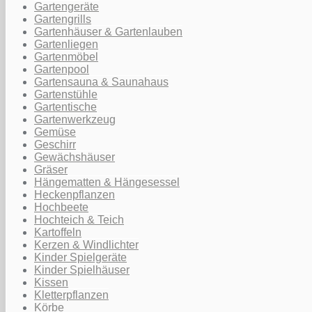
Gartengeräte
Gartengrills
Gartenhäuser & Gartenlauben
Gartenliegen
Gartenmöbel
Gartenpool
Gartensauna & Saunahaus
Gartenstühle
Gartentische
Gartenwerkzeug
Gemüse
Geschirr
Gewächshäuser
Gräser
Hängematten & Hängesessel
Heckenpflanzen
Hochbeete
Hochteich & Teich
Kartoffeln
Kerzen & Windlichter
Kinder Spielgeräte
Kinder Spielhäuser
Kissen
Kletterpflanzen
Körbe