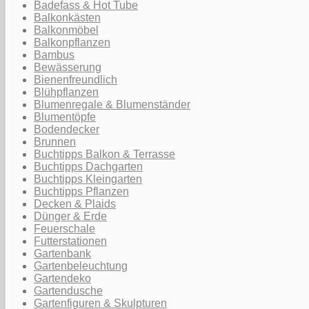
Badefass & Hot Tube
Balkonkästen
Balkonmöbel
Balkonpflanzen
Bambus
Bewässerung
Bienenfreundlich
Blühpflanzen
Blumenregale & Blumenständer
Blumentöpfe
Bodendecker
Brunnen
Buchtipps Balkon & Terrasse
Buchtipps Dachgarten
Buchtipps Kleingarten
Buchtipps Pflanzen
Decken & Plaids
Dünger & Erde
Feuerschale
Futterstationen
Gartenbank
Gartenbeleuchtung
Gartendeko
Gartendusche
Gartenfiguren & Skulpturen