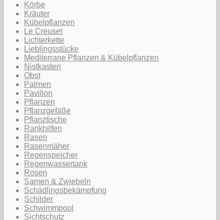
Körbe
Kräuter
Kübelpflanzen
Le Creuset
Lichterkette
Lieblingsstücke
Mediterrane Pflanzen & Kübelpflanzen
Nistkasten
Obst
Palmen
Pavillon
Pflanzen
Pflanzgefäße
Pflanztische
Rankhilfen
Rasen
Rasenmäher
Regenspeicher
Regenwassertank
Rosen
Samen & Zwiebeln
Schädlingsbekämpfung
Schilder
Schwimmpool
Sichtschutz