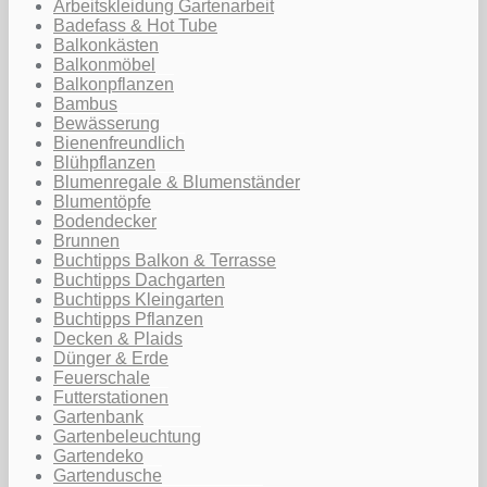
Arbeitskleidung Gartenarbeit
Badefass & Hot Tube
Balkonkästen
Balkonmöbel
Balkonpflanzen
Bambus
Bewässerung
Bienenfreundlich
Blühpflanzen
Blumenregale & Blumenständer
Blumentöpfe
Bodendecker
Brunnen
Buchtipps Balkon & Terrasse
Buchtipps Dachgarten
Buchtipps Kleingarten
Buchtipps Pflanzen
Decken & Plaids
Dünger & Erde
Feuerschale
Futterstationen
Gartenbank
Gartenbeleuchtung
Gartendeko
Gartendusche