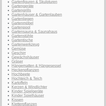
Gartenfiguren & Skulpturen
Gartengeräte
Gartengrills
Gartenhäuser & Gartenlauben
Gartenliegen
Gartenmöbel
Gartenpool
Gartensauna & Saunahaus
Gartenstühle
Gartentische
Gartenwerkzeug
Gemüse
Geschirr
Gewächshäuser
Gräser
Hängematten & Hängesessel
Heckenpflanzen
Hochbeete
Hochteich & Teich
Kartoffeln
Kerzen & Windlichter
Kinder Spielgeräte
Kinder Spielhäuser
Kissen
Kletterpflanzen