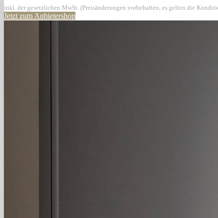
inkl. der gesetzlichen MwSt. (Preisänderungen vorbehalten, es gelten die Kondit
Jetzt zum Anbietershop