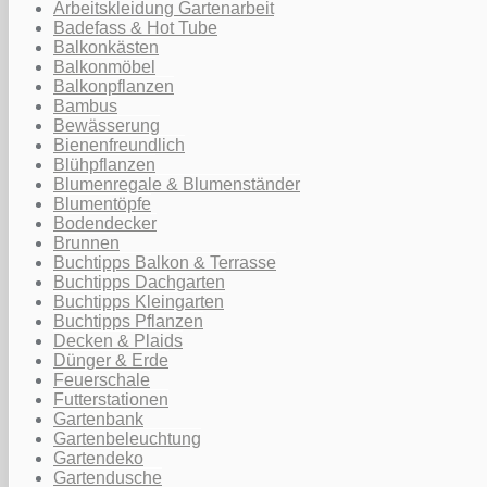
Arbeitskleidung Gartenarbeit
Badefass & Hot Tube
Balkonkästen
Balkonmöbel
Balkonpflanzen
Bambus
Bewässerung
Bienenfreundlich
Blühpflanzen
Blumenregale & Blumenständer
Blumentöpfe
Bodendecker
Brunnen
Buchtipps Balkon & Terrasse
Buchtipps Dachgarten
Buchtipps Kleingarten
Buchtipps Pflanzen
Decken & Plaids
Dünger & Erde
Feuerschale
Futterstationen
Gartenbank
Gartenbeleuchtung
Gartendeko
Gartendusche