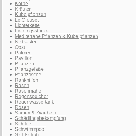
Körbe
Kräuter
Kübelpflanzen
Le Creuset
Lichterkette
Lieblingsstücke
Mediterrane Pflanzen & Kübelpflanzen
Nistkasten
Obst
Palmen
Pavillon
Pflanzen
Pflanzgefäße
Pflanztische
Rankhilfen
Rasen
Rasenmäher
Regenspeicher
Regenwassertank
Rosen
Samen & Zwiebeln
Schädlingsbekämpfung
Schilder
Schwimmpool
Sichtschutz