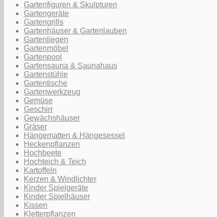
Gartenfiguren & Skulpturen
Gartengeräte
Gartengrills
Gartenhäuser & Gartenlauben
Gartenliegen
Gartenmöbel
Gartenpool
Gartensauna & Saunahaus
Gartenstühle
Gartentische
Gartenwerkzeug
Gemüse
Geschirr
Gewächshäuser
Gräser
Hängematten & Hängesessel
Heckenpflanzen
Hochbeete
Hochteich & Teich
Kartoffeln
Kerzen & Windlichter
Kinder Spielgeräte
Kinder Spielhäuser
Kissen
Kletterpflanzen