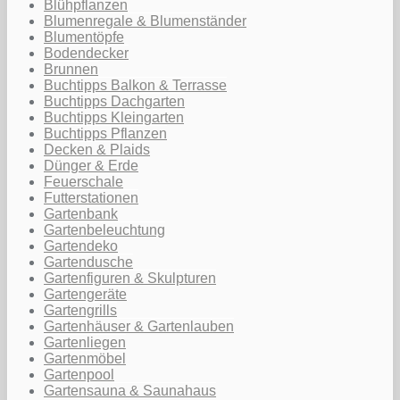
Blühpflanzen
Blumenregale & Blumenständer
Blumentöpfe
Bodendecker
Brunnen
Buchtipps Balkon & Terrasse
Buchtipps Dachgarten
Buchtipps Kleingarten
Buchtipps Pflanzen
Decken & Plaids
Dünger & Erde
Feuerschale
Futterstationen
Gartenbank
Gartenbeleuchtung
Gartendeko
Gartendusche
Gartenfiguren & Skulpturen
Gartengeräte
Gartengrills
Gartenhäuser & Gartenlauben
Gartenliegen
Gartenmöbel
Gartenpool
Gartensauna & Saunahaus