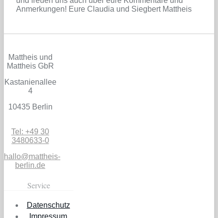
und freuen uns auch über eure Kommentare und
Anmerkungen! Eure Claudia und Siegbert Mattheis
Mattheis und
Mattheis GbR
Kastanienallee
4
10435 Berlin
Tel: +49 30
3480633-0
hallo@mattheis-
berlin.de
Service
Datenschutz
Impressum