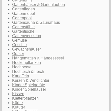
Gartengrills
Gartenhäuser & Gartenlauben
Gartenliegen
Gartenmöbel
Gartenpool
Gartensauna & Saunahaus
Gartenstühle
Gartentische
Gartenwerkzeug
Gemüse
Geschirr
Gewächshäuser
Gräser
Hängematten & Hängesessel
Heckenpflanzen
Hochbeete
Hochteich & Teich
Kartoffeln
Kerzen & Windlichter
Kinder Spielgeräte
Kinder Spielhäuser
Kissen
Kletterpflanzen
Körbe
Kräuter