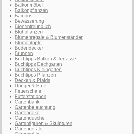
Balkonmöbel
Balkonpflanzen
Bambus
Bewässerung
Bienenfreundlich
Blühpflanzen
Blumenregale & Blumenständer
Blumentöpfe
Bodendecker
Brunnen
Buchtipps Balkon & Terrasse
Buchtipps Dachgarten
Buchtipps Kleingarten
Buchtipps Pflanzen
Decken & Plaids
Dünger & Erde
Feuerschale
Futterstationen
Gartenbank
Gartenbeleuchtung
Gartendeko
Gartendusche
Gartenfiguren & Skulpturen
Gartengeräte