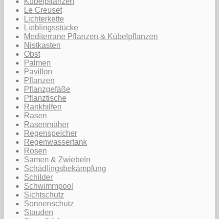
Kübelpflanzen
Le Creuset
Lichterkette
Lieblingsstücke
Mediterrane Pflanzen & Kübelpflanzen
Nistkasten
Obst
Palmen
Pavillon
Pflanzen
Pflanzgefäße
Pflanztische
Rankhilfen
Rasen
Rasenmäher
Regenspeicher
Regenwassertank
Rosen
Samen & Zwiebeln
Schädlingsbekämpfung
Schilder
Schwimmpool
Sichtschutz
Sonnenschutz
Stauden