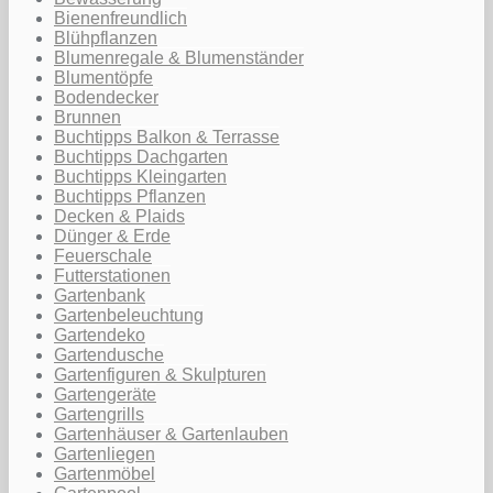
Bienenfreundlich
Blühpflanzen
Blumenregale & Blumenständer
Blumentöpfe
Bodendecker
Brunnen
Buchtipps Balkon & Terrasse
Buchtipps Dachgarten
Buchtipps Kleingarten
Buchtipps Pflanzen
Decken & Plaids
Dünger & Erde
Feuerschale
Futterstationen
Gartenbank
Gartenbeleuchtung
Gartendeko
Gartendusche
Gartenfiguren & Skulpturen
Gartengeräte
Gartengrills
Gartenhäuser & Gartenlauben
Gartenliegen
Gartenmöbel