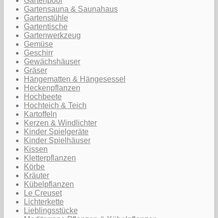
Gartenpool
Gartensauna & Saunahaus
Gartenstühle
Gartentische
Gartenwerkzeug
Gemüse
Geschirr
Gewächshäuser
Gräser
Hängematten & Hängesessel
Heckenpflanzen
Hochbeete
Hochteich & Teich
Kartoffeln
Kerzen & Windlichter
Kinder Spielgeräte
Kinder Spielhäuser
Kissen
Kletterpflanzen
Körbe
Kräuter
Kübelpflanzen
Le Creuset
Lichterkette
Lieblingsstücke