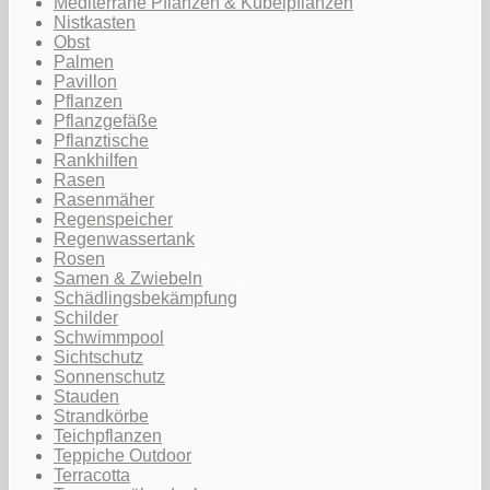
Mediterrane Pflanzen & Kübelpflanzen
Nistkasten
Obst
Palmen
Pavillon
Pflanzen
Pflanzgefäße
Pflanztische
Rankhilfen
Rasen
Rasenmäher
Regenspeicher
Regenwassertank
Rosen
Samen & Zwiebeln
Schädlingsbekämpfung
Schilder
Schwimmpool
Sichtschutz
Sonnenschutz
Stauden
Strandkörbe
Teichpflanzen
Teppiche Outdoor
Terracotta