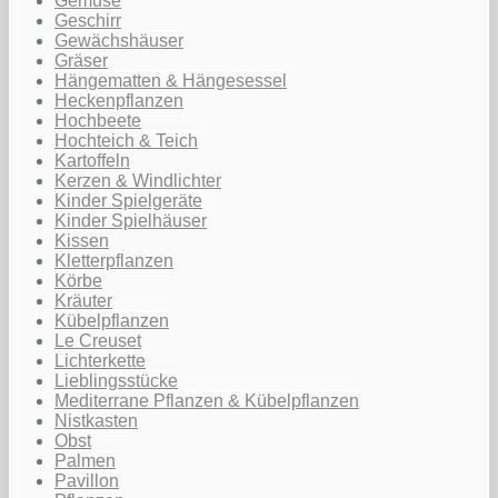
Gemüse
Geschirr
Gewächshäuser
Gräser
Hängematten & Hängesessel
Heckenpflanzen
Hochbeete
Hochteich & Teich
Kartoffeln
Kerzen & Windlichter
Kinder Spielgeräte
Kinder Spielhäuser
Kissen
Kletterpflanzen
Körbe
Kräuter
Kübelpflanzen
Le Creuset
Lichterkette
Lieblingsstücke
Mediterrane Pflanzen & Kübelpflanzen
Nistkasten
Obst
Palmen
Pavillon