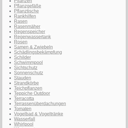
Pflanzen
Pflanzgefäße
Pflanztische
Rankhilfen
Rasen
Rasenmäher
Regenspeicher
Regenwassertank
Rosen
Samen & Zwiebeln
Schädlingsbekämpfung
Schilder
Schwimmpool
Sichtschutz
Sonnenschutz
Stauden
Strandkörbe
Teichpflanzen
Teppiche Outdoor
Terracotta
Terrassenüberdachungen
Tomaten
Vogelbad & Vogeltränke
Wasserfall
Whirlpool