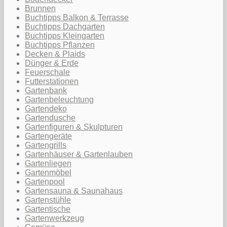
Brunnen
Buchtipps Balkon & Terrasse
Buchtipps Dachgarten
Buchtipps Kleingarten
Buchtipps Pflanzen
Decken & Plaids
Dünger & Erde
Feuerschale
Futterstationen
Gartenbank
Gartenbeleuchtung
Gartendeko
Gartendusche
Gartenfiguren & Skulpturen
Gartengeräte
Gartengrills
Gartenhäuser & Gartenlauben
Gartenliegen
Gartenmöbel
Gartenpool
Gartensauna & Saunahaus
Gartenstühle
Gartentische
Gartenwerkzeug