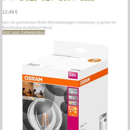
12,49 €
inkl. der gesetzlichen MwSt. (Preisänderungen vorbehalten, es gelten die
Konditionen im Anbieter-Shop)
Jetzt zum Anbietershop