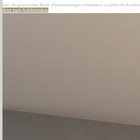
inkl. der gesetzlichen MwSt. (Preisänderungen vorbehalten, es gelten die Kondit
Jetzt zum Anbietershop