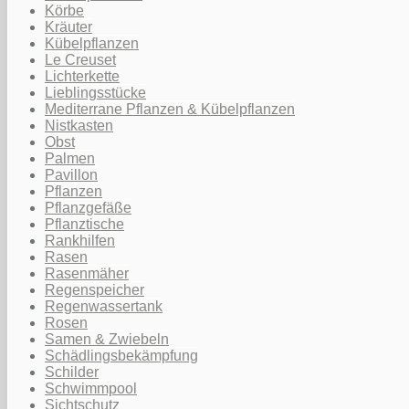
Körbe
Kräuter
Kübelpflanzen
Le Creuset
Lichterkette
Lieblingsstücke
Mediterrane Pflanzen & Kübelpflanzen
Nistkasten
Obst
Palmen
Pavillon
Pflanzen
Pflanzgefäße
Pflanztische
Rankhilfen
Rasen
Rasenmäher
Regenspeicher
Regenwassertank
Rosen
Samen & Zwiebeln
Schädlingsbekämpfung
Schilder
Schwimmpool
Sichtschutz