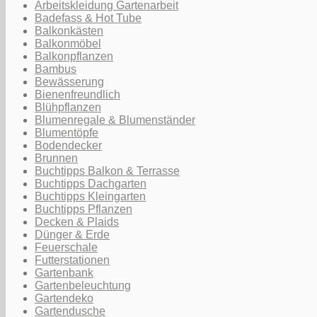
Arbeitskleidung Gartenarbeit
Badefass & Hot Tube
Balkonkästen
Balkonmöbel
Balkonpflanzen
Bambus
Bewässerung
Bienenfreundlich
Blühpflanzen
Blumenregale & Blumenständer
Blumentöpfe
Bodendecker
Brunnen
Buchtipps Balkon & Terrasse
Buchtipps Dachgarten
Buchtipps Kleingarten
Buchtipps Pflanzen
Decken & Plaids
Dünger & Erde
Feuerschale
Futterstationen
Gartenbank
Gartenbeleuchtung
Gartendeko
Gartendusche