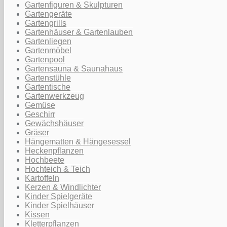
Gartenfiguren & Skulpturen
Gartengeräte
Gartengrills
Gartenhäuser & Gartenlauben
Gartenliegen
Gartenmöbel
Gartenpool
Gartensauna & Saunahaus
Gartenstühle
Gartentische
Gartenwerkzeug
Gemüse
Geschirr
Gewächshäuser
Gräser
Hängematten & Hängesessel
Heckenpflanzen
Hochbeete
Hochteich & Teich
Kartoffeln
Kerzen & Windlichter
Kinder Spielgeräte
Kinder Spielhäuser
Kissen
Kletterpflanzen