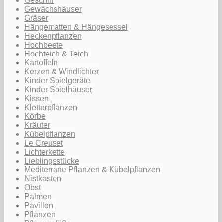
Geschirr
Gewächshäuser
Gräser
Hängematten & Hängesessel
Heckenpflanzen
Hochbeete
Hochteich & Teich
Kartoffeln
Kerzen & Windlichter
Kinder Spielgeräte
Kinder Spielhäuser
Kissen
Kletterpflanzen
Körbe
Kräuter
Kübelpflanzen
Le Creuset
Lichterkette
Lieblingsstücke
Mediterrane Pflanzen & Kübelpflanzen
Nistkasten
Obst
Palmen
Pavillon
Pflanzen