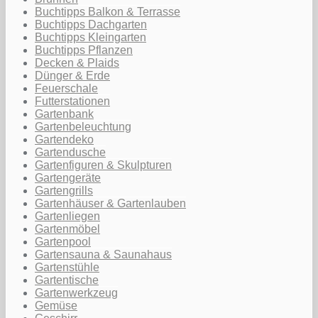
Buchtipps Balkon & Terrasse
Buchtipps Dachgarten
Buchtipps Kleingarten
Buchtipps Pflanzen
Decken & Plaids
Dünger & Erde
Feuerschale
Futterstationen
Gartenbank
Gartenbeleuchtung
Gartendeko
Gartendusche
Gartenfiguren & Skulpturen
Gartengeräte
Gartengrills
Gartenhäuser & Gartenlauben
Gartenliegen
Gartenmöbel
Gartenpool
Gartensauna & Saunahaus
Gartenstühle
Gartentische
Gartenwerkzeug
Gemüse