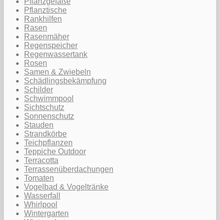
Pflanzgefäße
Pflanztische
Rankhilfen
Rasen
Rasenmäher
Regenspeicher
Regenwassertank
Rosen
Samen & Zwiebeln
Schädlingsbekämpfung
Schilder
Schwimmpool
Sichtschutz
Sonnenschutz
Stauden
Strandkörbe
Teichpflanzen
Teppiche Outdoor
Terracotta
Terrassenüberdachungen
Tomaten
Vogelbad & Vogeltränke
Wasserfall
Whirlpool
Wintergarten