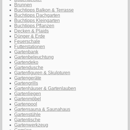
Brunnen
Buchtipps Balkon & Terrasse
Buchtipps Dachgarten
Buchtipps Kleingarten
Buchtipps Pflanzen
Decken & Plaids
Dünger & Erde
Feuerschale
Futterstationen
Gartenbank
Gartenbeleuchtung
Gartendeko
Gartendusche
Gartenfiguren & Skulpturen
Gartengeräte
Gartengrills
Gartenhäuser & Gartenlauben
Gartenliegen
Gartenmöbel
Gartenpool
Gartensauna & Saunahaus
Gartenstühle
Gartentische
Gartenwerkzeug