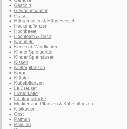
Gemüse
Geschirr
Gewächshäuser
Gräser
Hängematten & Hängesessel
Heckenpflanzen
Hochbeete
Hochteich & Teich
Kartoffeln
Kerzen & Windlichter
Kinder Spielgeräte
Kinder Spielhäuser
Kissen
Kletterpflanzen
Körbe
Kräuter
Kübelpflanzen
Le Creuset
Lichterkette
Lieblingsstücke
Mediterrane Pflanzen & Kübelpflanzen
Nistkasten
Obst
Palmen
Pavillon