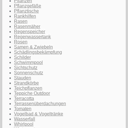
Pflanzen
Pflanzgefäße
Pflanztische
Rankhilfen
Rasen
Rasenmäher
Regenspeicher
Regenwassertank
Rosen
Samen & Zwiebeln
Schädlingsbekämpfung
Schilder
Schwimmpool
Sichtschutz
Sonnenschutz
Stauden
Strandkörbe
Teichpflanzen
Teppiche Outdoor
Terracotta
Terrassenüberdachungen
Tomaten
Vogelbad & Vogeltränke
Wasserfall
Whirlpool