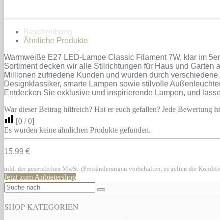
Beschreibung
Ähnliche Produkte
Warmweiße E27 LED-Lampe Classic Filament 7W, klar im 5er M
Sortiment decken wir alle Stilrichtungen für Haus und Garten
Millionen zufriedene Kunden und wurden durch verschiedene
Designklassiker, smarte Lampen sowie stilvolle Außenleuchten
Entdecken Sie exklusive und inspirierende Lampen, und lass
War dieser Beitrag hilfreich? Hat er euch gefallen? Jede Bewertung hil
[
0
/
0
]
Es wurden keine ähnlichen Produkte gefunden.
15,99 €
inkl. der gesetzlichen MwSt. (Preisänderungen vorbehalten, es gelten die Kondit
Jetzt zum Anbietershop
SHOP-KATEGORIEN