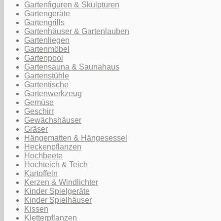
Gartenfiguren & Skulpturen
Gartengeräte
Gartengrills
Gartenhäuser & Gartenlauben
Gartenliegen
Gartenmöbel
Gartenpool
Gartensauna & Saunahaus
Gartenstühle
Gartentische
Gartenwerkzeug
Gemüse
Geschirr
Gewächshäuser
Gräser
Hängematten & Hängesessel
Heckenpflanzen
Hochbeete
Hochteich & Teich
Kartoffeln
Kerzen & Windlichter
Kinder Spielgeräte
Kinder Spielhäuser
Kissen
Kletterpflanzen