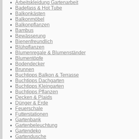
Arbeitskleidung Gartenarbeit
Badefass & Hot Tube
Balkonkästen
Balkonmöbel
Balkonpflanzen
Bambus
Bewässerung
Bienenfreundlich
Blühpflanzen
Blumenregale & Blumenständer
Blumentöpfe
Bodendecker
Brunnen
Buchtipps Balkon & Terrasse
Buchtipps Dachgarten
Buchtipps Kleingarten
Buchtipps Pflanzen
Decken & Plaids
Dünger & Erde
Feuerschale
Futterstationen
Gartenbank
Gartenbeleuchtung
Gartendeko
Gartendusche