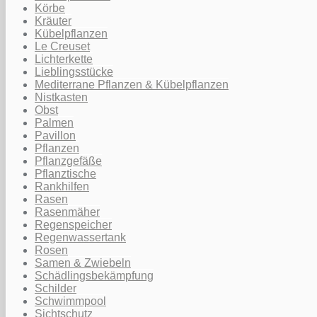
Körbe
Kräuter
Kübelpflanzen
Le Creuset
Lichterkette
Lieblingsstücke
Mediterrane Pflanzen & Kübelpflanzen
Nistkasten
Obst
Palmen
Pavillon
Pflanzen
Pflanzgefäße
Pflanztische
Rankhilfen
Rasen
Rasenmäher
Regenspeicher
Regenwassertank
Rosen
Samen & Zwiebeln
Schädlingsbekämpfung
Schilder
Schwimmpool
Sichtschutz