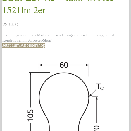
1521lm 2er
22,94 €
inkl. der gesetzlichen MwSt. (Preisänderungen vorbehalten, es gelten die
Konditionen im Anbieter-Shop)
Jetzt zum Anbietershop