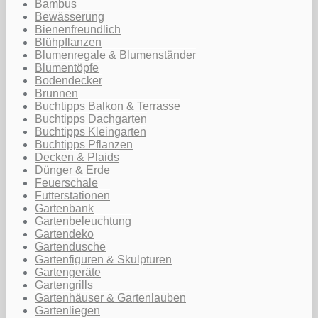
Bambus
Bewässerung
Bienenfreundlich
Blühpflanzen
Blumenregale & Blumenständer
Blumentöpfe
Bodendecker
Brunnen
Buchtipps Balkon & Terrasse
Buchtipps Dachgarten
Buchtipps Kleingarten
Buchtipps Pflanzen
Decken & Plaids
Dünger & Erde
Feuerschale
Futterstationen
Gartenbank
Gartenbeleuchtung
Gartendeko
Gartendusche
Gartenfiguren & Skulpturen
Gartengeräte
Gartengrills
Gartenhäuser & Gartenlauben
Gartenliegen