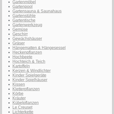
Gartenmöbel
Gartenpool
Gartensauna & Saunahaus
Gartenstühle
Gartentische
Gartenwerkzeug
Gemüse
Geschirr
Gewächshäuser
Gräser
Hängematten & Hängesessel
Heckenpflanzen
Hochbeete
Hochteich & Teich
Kartoffeln
Kerzen & Windlichter
Kinder Spielgeräte
Kinder Spielhäuser
Kissen
Kletterpflanzen
Körbe
Kräuter
Kübelpflanzen
Le Creuset
Lichterkette