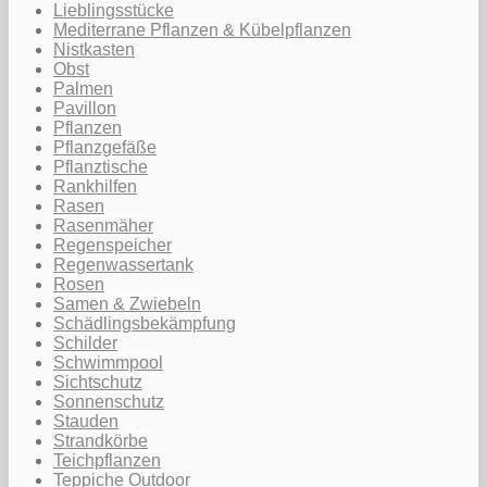
Lieblingsstücke
Mediterrane Pflanzen & Kübelpflanzen
Nistkasten
Obst
Palmen
Pavillon
Pflanzen
Pflanzgefäße
Pflanztische
Rankhilfen
Rasen
Rasenmäher
Regenspeicher
Regenwassertank
Rosen
Samen & Zwiebeln
Schädlingsbekämpfung
Schilder
Schwimmpool
Sichtschutz
Sonnenschutz
Stauden
Strandkörbe
Teichpflanzen
Teppiche Outdoor