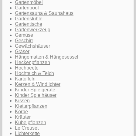
Gartenmöbel
Gartenpool
Gartensauna & Saunahaus
Gartenstühle
Gartentische
Gartenwerkzeug
Gemüse
Geschirr
Gewächshäuser
Gräser
Hängematten & Hängesessel
Heckenpflanzen
Hochbeete
Hochteich & Teich
Kartoffeln
Kerzen & Windlichter
Kinder Spielgeräte
Kinder Spielhäuser
Kissen
Kletterpflanzen
Körbe
Kräuter
Kübelpflanzen
Le Creuset
Lichterkette