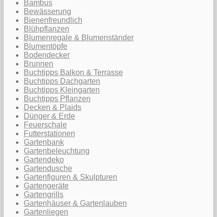
Bambus
Bewässerung
Bienenfreundlich
Blühpflanzen
Blumenregale & Blumenständer
Blumentöpfe
Bodendecker
Brunnen
Buchtipps Balkon & Terrasse
Buchtipps Dachgarten
Buchtipps Kleingarten
Buchtipps Pflanzen
Decken & Plaids
Dünger & Erde
Feuerschale
Futterstationen
Gartenbank
Gartenbeleuchtung
Gartendeko
Gartendusche
Gartenfiguren & Skulpturen
Gartengeräte
Gartengrills
Gartenhäuser & Gartenlauben
Gartenliegen