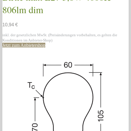
806lm dim
10,94 €
inkl. der gesetzlichen MwSt. (Preisänderungen vorbehalten, es gelten die
Konditionen im Anbieter-Shop)
Jetzt zum Anbietershop