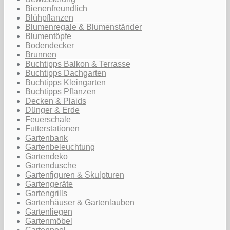
Bienenfreundlich
Blühpflanzen
Blumenregale & Blumenständer
Blumentöpfe
Bodendecker
Brunnen
Buchtipps Balkon & Terrasse
Buchtipps Dachgarten
Buchtipps Kleingarten
Buchtipps Pflanzen
Decken & Plaids
Dünger & Erde
Feuerschale
Futterstationen
Gartenbank
Gartenbeleuchtung
Gartendeko
Gartendusche
Gartenfiguren & Skulpturen
Gartengeräte
Gartengrills
Gartenhäuser & Gartenlauben
Gartenliegen
Gartenmöbel