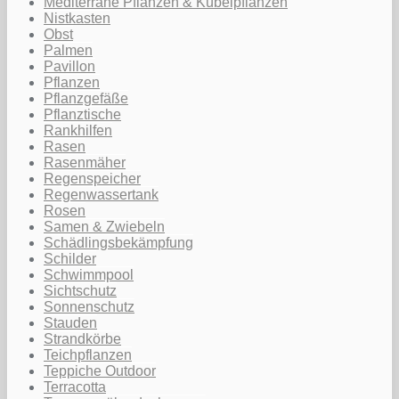
Mediterrane Pflanzen & Kübelpflanzen
Nistkasten
Obst
Palmen
Pavillon
Pflanzen
Pflanzgefäße
Pflanztische
Rankhilfen
Rasen
Rasenmäher
Regenspeicher
Regenwassertank
Rosen
Samen & Zwiebeln
Schädlingsbekämpfung
Schilder
Schwimmpool
Sichtschutz
Sonnenschutz
Stauden
Strandkörbe
Teichpflanzen
Teppiche Outdoor
Terracotta