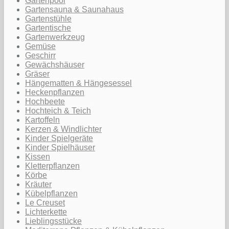
Gartenpool
Gartensauna & Saunahaus
Gartenstühle
Gartentische
Gartenwerkzeug
Gemüse
Geschirr
Gewächshäuser
Gräser
Hängematten & Hängesessel
Heckenpflanzen
Hochbeete
Hochteich & Teich
Kartoffeln
Kerzen & Windlichter
Kinder Spielgeräte
Kinder Spielhäuser
Kissen
Kletterpflanzen
Körbe
Kräuter
Kübelpflanzen
Le Creuset
Lichterkette
Lieblingsstücke