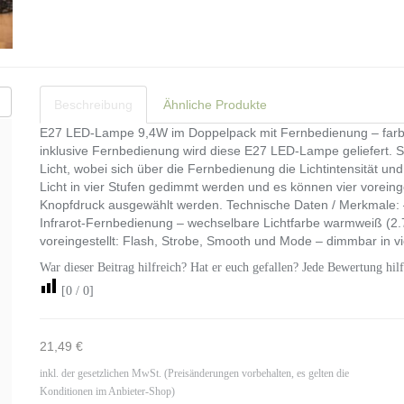
Beschreibung
Ähnliche Produkte
E27 LED-Lampe 9,4W im Doppelpack mit Fernbedienung – farbi
inklusive Fernbedienung wird diese E27 LED-Lampe geliefert. 
Licht, wobei sich über die Fernbedienung die Lichtintensität und 
Licht in vier Stufen gedimmt werden und es können vier voreing
Knopfdruck ausgewählt werden. Technische Daten / Merkmale: – i
Infrarot-Fernbedienung – wechselbare Lichtfarbe warmweiß (2.7
voreingestellt: Flash, Strobe, Smooth und Mode – dimmbar in v
War dieser Beitrag hilfreich? Hat er euch gefallen? Jede Bewertung hilf
[
0
/
0
]
21,49 €
inkl. der gesetzlichen MwSt. (Preisänderungen vorbehalten, es gelten die
Konditionen im Anbieter-Shop)