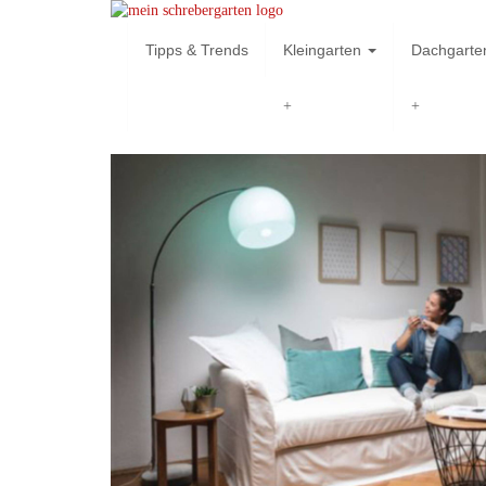
Skip
to
Tipps & Trends
Kleingarten
Dachgart
main
content