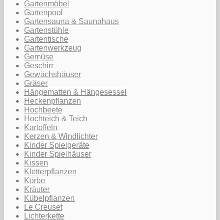
Gartenmöbel
Gartenpool
Gartensauna & Saunahaus
Gartenstühle
Gartentische
Gartenwerkzeug
Gemüse
Geschirr
Gewächshäuser
Gräser
Hängematten & Hängesessel
Heckenpflanzen
Hochbeete
Hochteich & Teich
Kartoffeln
Kerzen & Windlichter
Kinder Spielgeräte
Kinder Spielhäuser
Kissen
Kletterpflanzen
Körbe
Kräuter
Kübelpflanzen
Le Creuset
Lichterkette