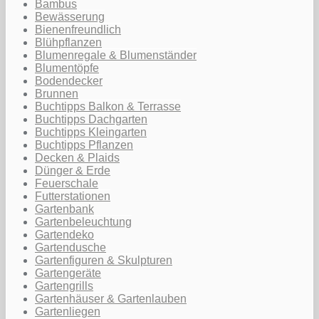
Bambus
Bewässerung
Bienenfreundlich
Blühpflanzen
Blumenregale & Blumenständer
Blumentöpfe
Bodendecker
Brunnen
Buchtipps Balkon & Terrasse
Buchtipps Dachgarten
Buchtipps Kleingarten
Buchtipps Pflanzen
Decken & Plaids
Dünger & Erde
Feuerschale
Futterstationen
Gartenbank
Gartenbeleuchtung
Gartendeko
Gartendusche
Gartenfiguren & Skulpturen
Gartengeräte
Gartengrills
Gartenhäuser & Gartenlauben
Gartenliegen