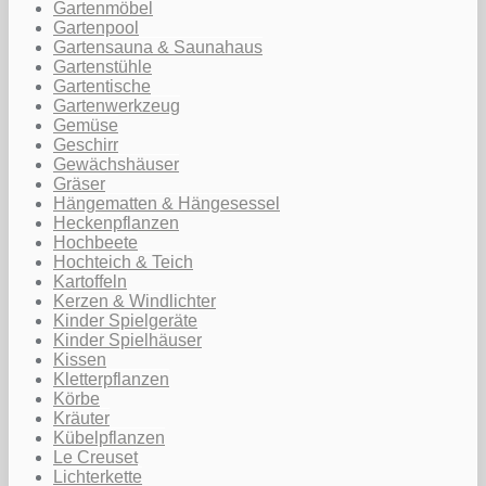
Gartenmöbel
Gartenpool
Gartensauna & Saunahaus
Gartenstühle
Gartentische
Gartenwerkzeug
Gemüse
Geschirr
Gewächshäuser
Gräser
Hängematten & Hängesessel
Heckenpflanzen
Hochbeete
Hochteich & Teich
Kartoffeln
Kerzen & Windlichter
Kinder Spielgeräte
Kinder Spielhäuser
Kissen
Kletterpflanzen
Körbe
Kräuter
Kübelpflanzen
Le Creuset
Lichterkette