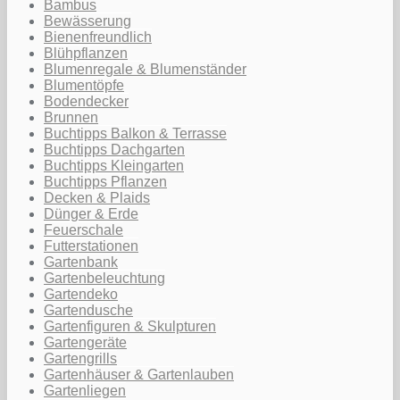
Bambus
Bewässerung
Bienenfreundlich
Blühpflanzen
Blumenregale & Blumenständer
Blumentöpfe
Bodendecker
Brunnen
Buchtipps Balkon & Terrasse
Buchtipps Dachgarten
Buchtipps Kleingarten
Buchtipps Pflanzen
Decken & Plaids
Dünger & Erde
Feuerschale
Futterstationen
Gartenbank
Gartenbeleuchtung
Gartendeko
Gartendusche
Gartenfiguren & Skulpturen
Gartengeräte
Gartengrills
Gartenhäuser & Gartenlauben
Gartenliegen