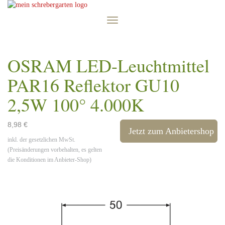
Skip
to
Toggle
main
navigation
content
OSRAM LED-Leuchtmittel
PAR16 Reflektor GU10
2,5W 100° 4.000K
8,98 €
Jetzt zum Anbietershop
inkl. der gesetzlichen MwSt.
(Preisänderungen vorbehalten, es gelten
die Konditionen im Anbieter-Shop)