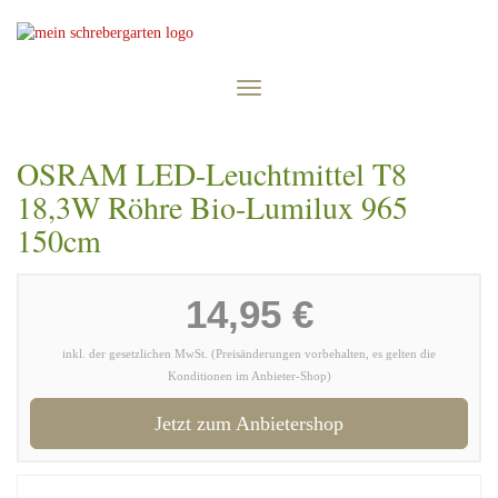
Skip
to
main
content
Toggle
navigation
OSRAM LED-Leuchtmittel T8
18,3W Röhre Bio-Lumilux 965
150cm
14,95 €
inkl. der gesetzlichen MwSt. (Preisänderungen vorbehalten, es gelten die
Konditionen im Anbieter-Shop)
Jetzt zum Anbietershop