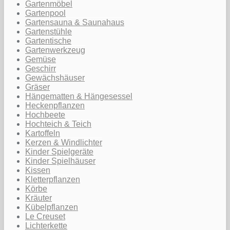
Gartenmöbel
Gartenpool
Gartensauna & Saunahaus
Gartenstühle
Gartentische
Gartenwerkzeug
Gemüse
Geschirr
Gewächshäuser
Gräser
Hängematten & Hängesessel
Heckenpflanzen
Hochbeete
Hochteich & Teich
Kartoffeln
Kerzen & Windlichter
Kinder Spielgeräte
Kinder Spielhäuser
Kissen
Kletterpflanzen
Körbe
Kräuter
Kübelpflanzen
Le Creuset
Lichterkette