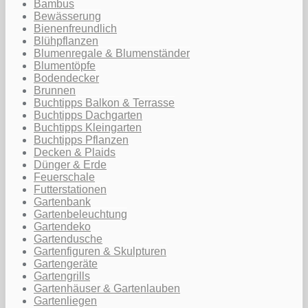
Bambus
Bewässerung
Bienenfreundlich
Blühpflanzen
Blumenregale & Blumenständer
Blumentöpfe
Bodendecker
Brunnen
Buchtipps Balkon & Terrasse
Buchtipps Dachgarten
Buchtipps Kleingarten
Buchtipps Pflanzen
Decken & Plaids
Dünger & Erde
Feuerschale
Futterstationen
Gartenbank
Gartenbeleuchtung
Gartendeko
Gartendusche
Gartenfiguren & Skulpturen
Gartengeräte
Gartengrills
Gartenhäuser & Gartenlauben
Gartenliegen