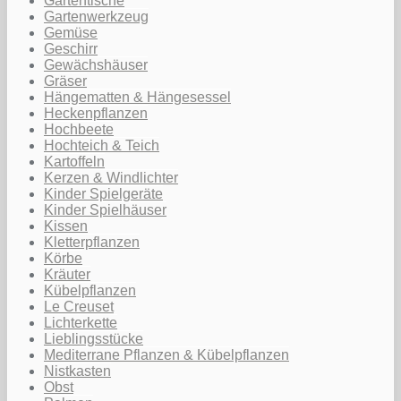
Gartentische
Gartenwerkzeug
Gemüse
Geschirr
Gewächshäuser
Gräser
Hängematten & Hängesessel
Heckenpflanzen
Hochbeete
Hochteich & Teich
Kartoffeln
Kerzen & Windlichter
Kinder Spielgeräte
Kinder Spielhäuser
Kissen
Kletterpflanzen
Körbe
Kräuter
Kübelpflanzen
Le Creuset
Lichterkette
Lieblingsstücke
Mediterrane Pflanzen & Kübelpflanzen
Nistkasten
Obst