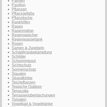
Palmen
Pavillon
Pflanzen
Pflanzgefäße
Pflanztische
Rankhilfen
Rasen
Rasenmäher
Regenspeicher
Regenwassertank
Rosen
Samen & Zwiebeln
Schädlingsbekämpfung
Schilder
Schwimmpool
Sichtschutz
Sonnenschutz
Stauden
Strandkörbe
Teichpflanzen
Teppiche Outdoor
Terracotta
Terrassenüberdachungen
Tomaten
Vogelbad & Vogeltränke