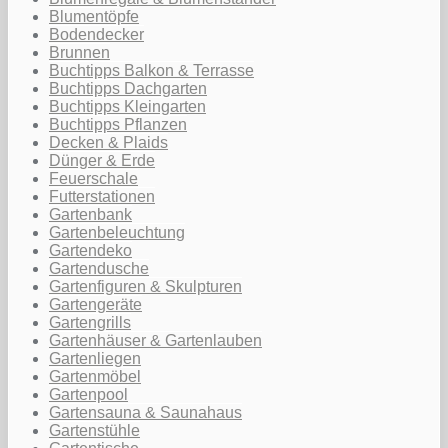
Blumentöpfe
Bodendecker
Brunnen
Buchtipps Balkon & Terrasse
Buchtipps Dachgarten
Buchtipps Kleingarten
Buchtipps Pflanzen
Decken & Plaids
Dünger & Erde
Feuerschale
Futterstationen
Gartenbank
Gartenbeleuchtung
Gartendeko
Gartendusche
Gartenfiguren & Skulpturen
Gartengeräte
Gartengrills
Gartenhäuser & Gartenlauben
Gartenliegen
Gartenmöbel
Gartenpool
Gartensauna & Saunahaus
Gartenstühle