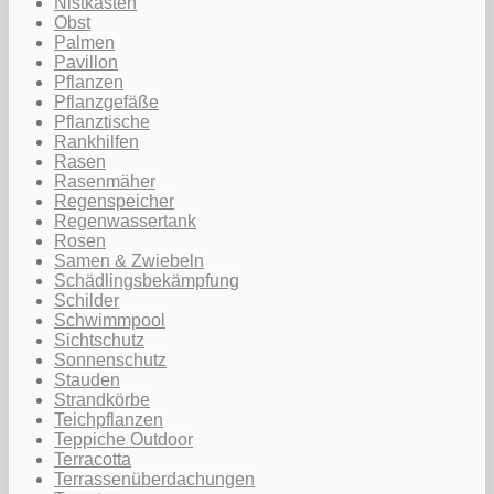
Nistkasten
Obst
Palmen
Pavillon
Pflanzen
Pflanzgefäße
Pflanztische
Rankhilfen
Rasen
Rasenmäher
Regenspeicher
Regenwassertank
Rosen
Samen & Zwiebeln
Schädlingsbekämpfung
Schilder
Schwimmpool
Sichtschutz
Sonnenschutz
Stauden
Strandkörbe
Teichpflanzen
Teppiche Outdoor
Terracotta
Terrassenüberdachungen