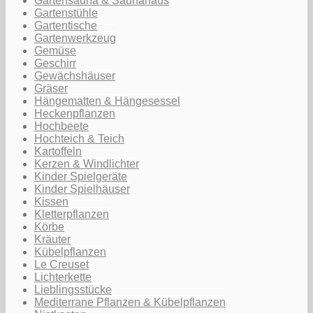
Gartensauna & Saunahaus
Gartenstühle
Gartentische
Gartenwerkzeug
Gemüse
Geschirr
Gewächshäuser
Gräser
Hängematten & Hängesessel
Heckenpflanzen
Hochbeete
Hochteich & Teich
Kartoffeln
Kerzen & Windlichter
Kinder Spielgeräte
Kinder Spielhäuser
Kissen
Kletterpflanzen
Körbe
Kräuter
Kübelpflanzen
Le Creuset
Lichterkette
Lieblingsstücke
Mediterrane Pflanzen & Kübelpflanzen