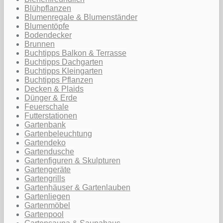
Blühpflanzen
Blumenregale & Blumenständer
Blumentöpfe
Bodendecker
Brunnen
Buchtipps Balkon & Terrasse
Buchtipps Dachgarten
Buchtipps Kleingarten
Buchtipps Pflanzen
Decken & Plaids
Dünger & Erde
Feuerschale
Futterstationen
Gartenbank
Gartenbeleuchtung
Gartendeko
Gartendusche
Gartenfiguren & Skulpturen
Gartengeräte
Gartengrills
Gartenhäuser & Gartenlauben
Gartenliegen
Gartenmöbel
Gartenpool