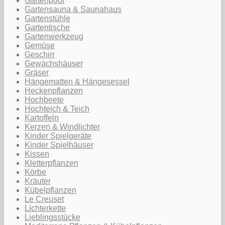
Gartenpool
Gartensauna & Saunahaus
Gartenstühle
Gartentische
Gartenwerkzeug
Gemüse
Geschirr
Gewächshäuser
Gräser
Hängematten & Hängesessel
Heckenpflanzen
Hochbeete
Hochteich & Teich
Kartoffeln
Kerzen & Windlichter
Kinder Spielgeräte
Kinder Spielhäuser
Kissen
Kletterpflanzen
Körbe
Kräuter
Kübelpflanzen
Le Creuset
Lichterkette
Lieblingsstücke