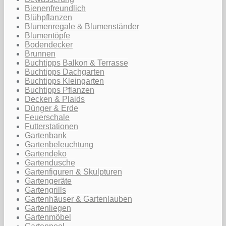
Bienenfreundlich
Blühpflanzen
Blumenregale & Blumenständer
Blumentöpfe
Bodendecker
Brunnen
Buchtipps Balkon & Terrasse
Buchtipps Dachgarten
Buchtipps Kleingarten
Buchtipps Pflanzen
Decken & Plaids
Dünger & Erde
Feuerschale
Futterstationen
Gartenbank
Gartenbeleuchtung
Gartendeko
Gartendusche
Gartenfiguren & Skulpturen
Gartengeräte
Gartengrills
Gartenhäuser & Gartenlauben
Gartenliegen
Gartenmöbel