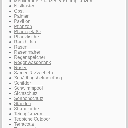
Mediterrane Pflanzen & Kübelpflanzen
Nistkasten
Obst
Palmen
Pavillon
Pflanzen
Pflanzgefäße
Pflanztische
Rankhilfen
Rasen
Rasenmäher
Regenspeicher
Regenwassertank
Rosen
Samen & Zwiebeln
Schädlingsbekämpfung
Schilder
Schwimmpool
Sichtschutz
Sonnenschutz
Stauden
Strandkörbe
Teichpflanzen
Teppiche Outdoor
Terracotta