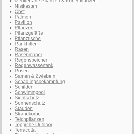
Mediterrane Pflanzen & Kübelpflanzen
Nistkasten
Obst
Palmen
Pavillon
Pflanzen
Pflanzgefäße
Pflanztische
Rankhilfen
Rasen
Rasenmäher
Regenspeicher
Regenwassertank
Rosen
Samen & Zwiebeln
Schädlingsbekämpfung
Schilder
Schwimmpool
Sichtschutz
Sonnenschutz
Stauden
Strandkörbe
Teichpflanzen
Teppiche Outdoor
Terracotta