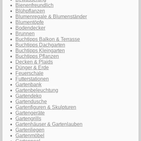
Bienenfreundlich
Blühpflanzen
Blumenregale & Blumenständer
Blumentöpfe
Bodendecker
Brunnen
Buchtipps Balkon & Terrasse
Buchtipps Dachgarten
Buchtipps Kleingarten
Buchtipps Pflanzen
Decken & Plaids
Dünger & Erde
Feuerschale
Futterstationen
Gartenbank
Gartenbeleuchtung
Gartendeko
Gartendusche
Gartenfiguren & Skulpturen
Gartengeräte
Gartengrills
Gartenhäuser & Gartenlauben
Gartenliegen
Gartenmöbel