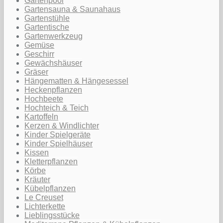
Gartenpool
Gartensauna & Saunahaus
Gartenstühle
Gartentische
Gartenwerkzeug
Gemüse
Geschirr
Gewächshäuser
Gräser
Hängematten & Hängesessel
Heckenpflanzen
Hochbeete
Hochteich & Teich
Kartoffeln
Kerzen & Windlichter
Kinder Spielgeräte
Kinder Spielhäuser
Kissen
Kletterpflanzen
Körbe
Kräuter
Kübelpflanzen
Le Creuset
Lichterkette
Lieblingsstücke