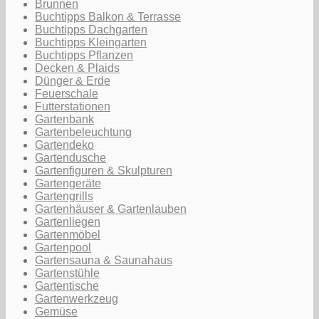
Brunnen
Buchtipps Balkon & Terrasse
Buchtipps Dachgarten
Buchtipps Kleingarten
Buchtipps Pflanzen
Decken & Plaids
Dünger & Erde
Feuerschale
Futterstationen
Gartenbank
Gartenbeleuchtung
Gartendeko
Gartendusche
Gartenfiguren & Skulpturen
Gartengeräte
Gartengrills
Gartenhäuser & Gartenlauben
Gartenliegen
Gartenmöbel
Gartenpool
Gartensauna & Saunahaus
Gartenstühle
Gartentische
Gartenwerkzeug
Gemüse