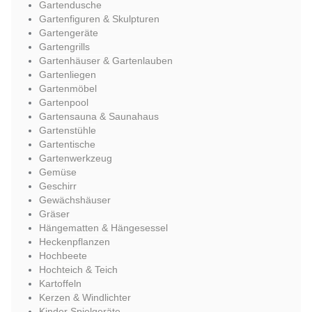
Gartendusche
Gartenfiguren & Skulpturen
Gartengeräte
Gartengrills
Gartenhäuser & Gartenlauben
Gartenliegen
Gartenmöbel
Gartenpool
Gartensauna & Saunahaus
Gartenstühle
Gartentische
Gartenwerkzeug
Gemüse
Geschirr
Gewächshäuser
Gräser
Hängematten & Hängesessel
Heckenpflanzen
Hochbeete
Hochteich & Teich
Kartoffeln
Kerzen & Windlichter
Kinder Spielgeräte