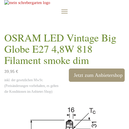
Skip
to
Toggle
main
navigation
content
OSRAM LED Vintage Big
Globe E27 4,8W 818
Filament smoke dim
39,95 €
Jetzt zum Anbietershop
inkl. der gesetzlichen MwSt.
(Preisänderungen vorbehalten, es gelten
die Konditionen im Anbieter-Shop)